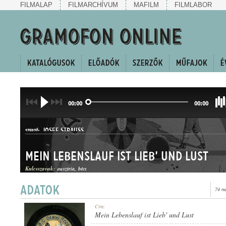
FILMALAP
FILMARCHÍVUM
MAFILM
FILMLABOR
00:00
00:00
JOSEF STRAUSS
SZERZŐ:
Mein Lebenslauf ist Lieb' und Lust
Kulcsszavak:
ausztria
bécs
74 m
KERINGŐ
Cím:
MŰFAJ:
Mein Lebenslauf ist Lieb' und Lust