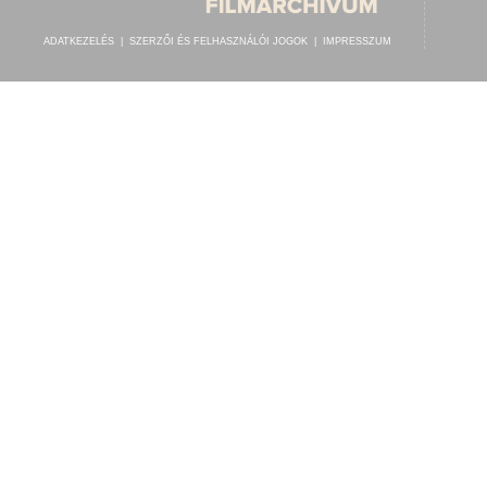
ADATKEZELÉS
|
SZERZŐI ÉS FELHASZNÁLÓI JOGOK
|
IMPRESSZUM