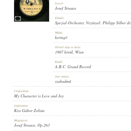
Szerző:
Josef Strauss
Előadó:
Spezial-Orchester
, Vezényel:
Philipp Silber dr
1907 KÖRÜL
Műfaj:
MEGJELENÉS IDEJE:
keringő
Felvétel ideje és helye:
1907 körül
, Wien
Kiadó:
A.B.C. Grand Record
A.B.C. GRAND RECORD
Jogi státusz:
KIADÓ:
szabadmű
Címfordítás:
My Character is Love and Joy
Gyűjtemény:
Kiss Gábor Zoltán
532 A
Megjegyzés:
LEMEZSZÁM:
Josef Strauss, Op.263