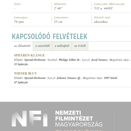
Nyelv:
Időtartam:
Lemezszám, Matricaszám:
-
2' 46"
532 a, 44092
Lemeztípus:
Lemezméret:
Felvételi mód:
78 rpm
25 cm
akusztikus
SPEZIAL-ORCHESTER
, VEZÉNYEL:
PHILIPP SILBER DR.
ELŐADÓ:
az előadótól
a szerzőtől
a műfajból
az évből
SPHÄREN-KLÄNGE
Előadó:
Spezial-Orchester
, Vezényel:
Philipp Silber dr.
; Szerző:
Josef Strauss
; Megjelenés ideje:
35 lejátszás
WIENER BLUT
Előadó:
Spezial-Orchester
; Szerző:
Johann Strauss ifj.
; Megjelenés ideje:
1907 körül
47 lejátszás