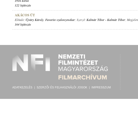
1916 körül
122 lejátszás
AKÁCOS ÚT
Előadó:
Újváry Károly
,
Favorite szalonzenekar
; Szerző:
Kalmár Tibor
-
Kalmár Tibor
; Megjelen
164 lejátszás
ADATKEZELÉS
|
SZERZŐI ÉS FELHASZNÁLÓI JOGOK
|
IMPRESSZUM