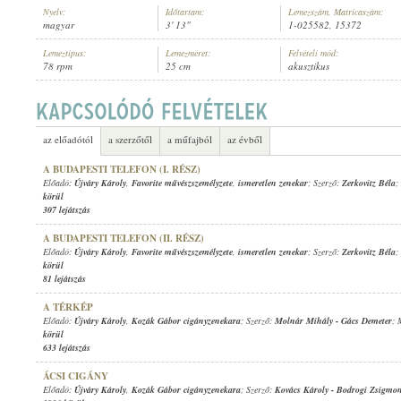
Nyelv:
Időtartam:
Lemezszám, Matricaszám:
magyar
3' 13"
1-025582, 15372
Lemeztípus:
Lemezméret:
Felvételi mód:
78 rpm
25 cm
akusztikus
ÚJVÁRY KÁROLY
,
BANDA MARCI IFJ. ZENEKARA
ELŐADÓ:
az előadótól
a szerzőtől
a műfajból
az évből
A BUDAPESTI TELEFON (I. RÉSZ)
Előadó:
Újváry Károly
,
Favorite művészszemélyzete
,
ismeretlen zenekar
; Szerző:
Zerkovitz Béla
;
körül
307 lejátszás
A BUDAPESTI TELEFON (II. RÉSZ)
Előadó:
Újváry Károly
,
Favorite művészszemélyzete
,
ismeretlen zenekar
; Szerző:
Zerkovitz Béla
;
körül
81 lejátszás
A TÉRKÉP
Előadó:
Újváry Károly
,
Kozák Gábor cigányzenekara
; Szerző:
Molnár Mihály
-
Gács Demeter
; 
körül
633 lejátszás
ÁCSI CIGÁNY
Előadó:
Újváry Károly
,
Kozák Gábor cigányzenekara
; Szerző:
Kovács Károly
-
Bodrogi Zsigmo