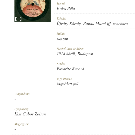
Szerző:
Erőss Béla
Előadó:
Újváry Károly
,
Banda Marci ifj. zenekara
1914 KÖRÜL
Műfaj:
MEGJELENÉS IDEJE:
sanzon
Felvétel ideje és helye:
1914 körül
, Budapest
Kiadó:
Favorite Record
FAVORITE RECORD
Jogi státusz:
KIADÓ:
jogvédett mű
Címfordítás:
-
Gyűjtemény:
Kiss Gábor Zoltán
1-025582
Megjegyzés:
LEMEZSZÁM:
-