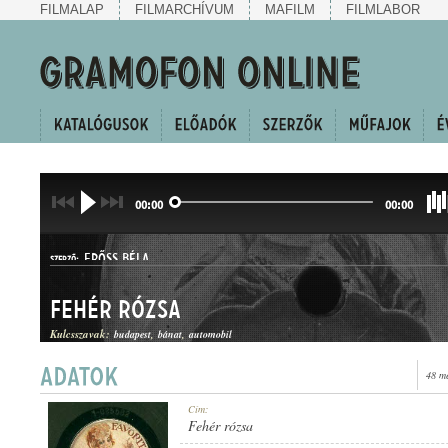
FILMALAP
FILMARCHÍVUM
MAFILM
FILMLABOR
00:00
00:00
ERŐSS BÉLA
SZERZŐ:
Fehér rózsa
Kulcsszavak:
budapest
bánat
automobil
48 m
SANZON
Cím:
MŰFAJ:
Fehér rózsa