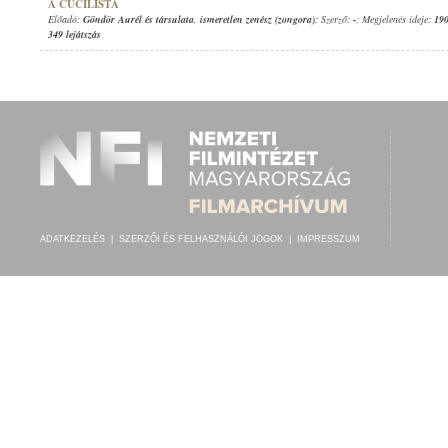
A CUCILISTA
Előadó:
Göndör Aurél és társulata
,
ismeretlen zenész (zongora)
; Szerző:
-
; Megjelenés ideje:
190
349 lejátszás
ADATKEZELÉS
|
SZERZŐI ÉS FELHASZNÁLÓI JOGOK
|
IMPRESSZUM