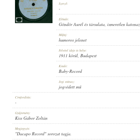
Szerző:
-
Előadó:
Göndör Aurél és társulata
,
ismeretlen katona
GÖNDÖR AURÉL ÉS TÁRSULATA
,
ISMERETLEN KATONAZENEKAR
Műfaj:
ELŐADÓ:
humoros jelenet
Felvétel ideje és helye:
1911 körül
, Budapest
Kiadó:
Baby-Record
-
Jogi státusz:
SZERZŐ:
jogvédett mű
Címfordítás:
-
Gyűjtemény:
Kiss Gábor Zoltán
HUMOROS JELENET
Megjegyzés:
MŰFAJ:
"Dacapo Record" sorozat tagja.