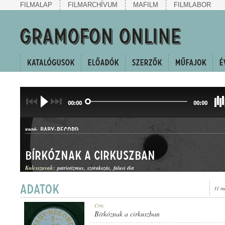
FILMALAP
FILMARCHÍVUM
MAFILM
FILMLABOR
00:00
00:00
BABY-RECORD
KIADÓ:
Bírkóznak a cirkuszban
Kulcsszavak:
patriotizmus
szórakozás
falusi élet
31 m
A. 17549
Cím:
LEMEZSZÁM:
Bírkóznak a cirkuszban