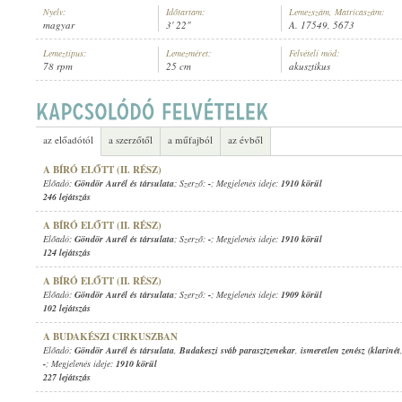
Nyelv:
Időtartam:
Lemezszám, Matricaszám:
magyar
3' 22"
A. 17549, 5673
Lemeztípus:
Lemezméret:
Felvételi mód:
78 rpm
25 cm
akusztikus
1911 KÖRÜL
MEGJELENÉS IDEJE:
az előadótól
a szerzőtől
a műfajból
az évből
A BÍRÓ ELŐTT (II. RÉSZ)
Előadó:
Göndör Aurél és társulata
; Szerző:
-
; Megjelenés ideje:
1910 körül
246 lejátszás
A BÍRÓ ELŐTT (II. RÉSZ)
Előadó:
Göndör Aurél és társulata
; Szerző:
-
; Megjelenés ideje:
1910 körül
124 lejátszás
A BÍRÓ ELŐTT (II. RÉSZ)
Előadó:
Göndör Aurél és társulata
; Szerző:
-
; Megjelenés ideje:
1909 körül
102 lejátszás
A BUDAKÉSZI CIRKUSZBAN
Előadó:
Göndör Aurél és társulata
,
Budakeszi sváb parasztzenekar
,
ismeretlen zenész (klarinét
-
; Megjelenés ideje:
1910 körül
227 lejátszás