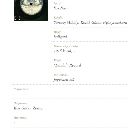
Szerző:
Sas Náci
Előadó:
Sárossy Mihály
,
Kozák Gábor cigányzenekara
1915 KÖRÜL
Műfaj:
MEGJELENÉS IDEJE:
hallgató
Felvétel ideje és helye:
1915 körül
, -
Kiadó:
"Diadal" Record
"DIADAL" RECORD
Jogi státusz:
KIADÓ:
jogvédett mű
Címfordítás:
-
Gyűjtemény:
Kiss Gábor Zoltán
D 1459
Megjegyzés:
LEMEZSZÁM:
-