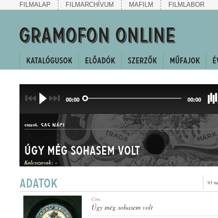
FILMALAP
FILMARCHÍVUM
MAFILM
FILMLABOR
00:00
00:00
SAS NÁCI
SZERZŐ:
Úgy még sohasem volt
Kulcsszavak:
-
93 m
HALLGATÓ
Cím:
MŰFAJ:
Úgy még sohasem volt