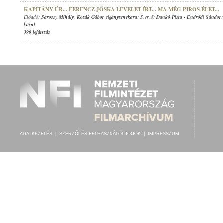
KAPITÁNY ÚR... FERENCZ JÓSKA LEVELET ÍRT... MA MÉG PIROS ÉLET...
Előadó:
Sárossy Mihály
,
Kozák Gábor cigányzenekara
; Szerző:
Dankó Pista
-
Endrődi Sándor
körül
390 lejátszás
ADATKEZELÉS
|
SZERZŐI ÉS FELHASZNÁLÓI JOGOK
|
IMPRESSZUM