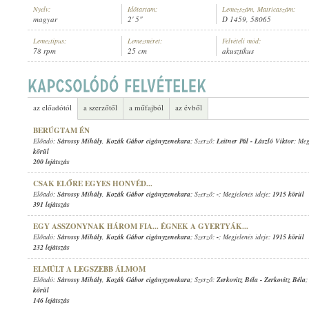
Nyelv:
Időtartam:
Lemezszám, Matricaszám:
magyar
2' 5"
D 1459, 58065
Lemeztípus:
Lemezméret:
Felvételi mód:
78 rpm
25 cm
akusztikus
SÁROSSY MIHÁLY
,
KOZÁK GÁBOR CIGÁNYZENEKARA
ELŐADÓ:
az előadótól
a szerzőtől
a műfajból
az évből
BERÚGTAM ÉN
Előadó:
Sárossy Mihály
,
Kozák Gábor cigányzenekara
; Szerző:
Leitner Pál
-
László Viktor
; Meg
körül
200 lejátszás
CSAK ELŐRE EGYES HONVÉD...
Előadó:
Sárossy Mihály
,
Kozák Gábor cigányzenekara
; Szerző:
-
; Megjelenés ideje:
1915 körül
391 lejátszás
EGY ASSZONYNAK HÁROM FIA... ÉGNEK A GYERTYÁK...
Előadó:
Sárossy Mihály
,
Kozák Gábor cigányzenekara
; Szerző:
-
; Megjelenés ideje:
1915 körül
232 lejátszás
ELMÚLT A LEGSZEBB ÁLMOM
Előadó:
Sárossy Mihály
,
Kozák Gábor cigányzenekara
; Szerző:
Zerkovitz Béla
-
Zerkovitz Béla
;
körül
146 lejátszás