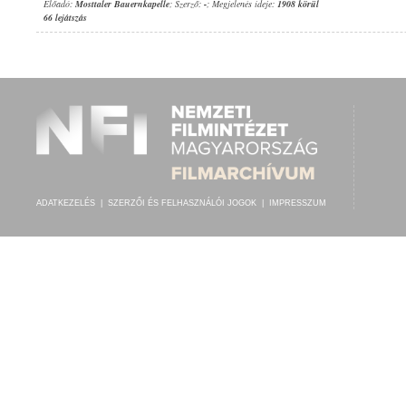
Előadó:
Mosttaler Bauernkapelle
; Szerző:
-
; Megjelenés ideje:
1908 körül
66 lejátszás
ADATKEZELÉS
|
SZERZŐI ÉS FELHASZNÁLÓI JOGOK
|
IMPRESSZUM