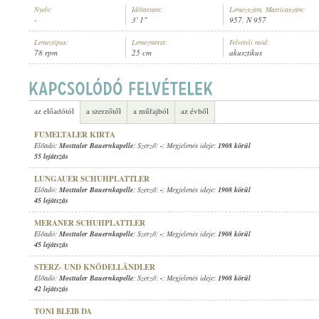
Nyelv:
Időtartam:
Lemezszám, Matricaszám:
-
3' 1"
957, N 957
Lemeztípus:
Lemezméret:
Felvételi mód:
78 rpm
25 cm
akusztikus
MOSTTALER BAUERNKAPELLE
ELŐADÓ:
az előadótól
a szerzőtől
a műfajból
az évből
FUMELTALER KIRTA
Előadó:
Mosttaler Bauernkapelle
; Szerző:
-
; Megjelenés ideje:
1908 körül
55 lejátszás
LUNGAUER SCHUHPLATTLER
Előadó:
Mosttaler Bauernkapelle
; Szerző:
-
; Megjelenés ideje:
1908 körül
45 lejátszás
MERANER SCHUHPLATTLER
Előadó:
Mosttaler Bauernkapelle
; Szerző:
-
; Megjelenés ideje:
1908 körül
45 lejátszás
STERZ- UND KNÖDELLÄNDLER
Előadó:
Mosttaler Bauernkapelle
; Szerző:
-
; Megjelenés ideje:
1908 körül
42 lejátszás
TONI BLEIB DA