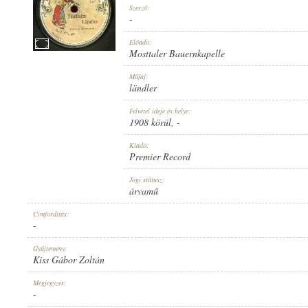
Szerző:
-
Előadó:
Mosttaler Bauernkapelle
1908 KÖRÜL
Műfaj:
MEGJELENÉS IDEJE:
ländler
Felvétel ideje és helye:
1908 körül
, -
Kiadó:
Premier Record
PREMIER RECORD
Jogi státusz:
KIADÓ:
árvamű
Címfordítás:
-
Gyűjtemény:
Kiss Gábor Zoltán
957
Megjegyzés:
LEMEZSZÁM:
-