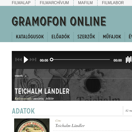
FILMALAP
FILMARCHÍVUM
MAFILM
FILMLABOR
00:00
00:00
-
SZERZŐ:
Teichalm Ländler
Kulcsszavak:
ausztria
folklór
82 m
LÄNDLER
Cím:
MŰFAJ:
Teichalm Ländler