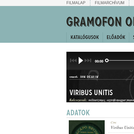
FILMALAP
FILMARCHÍVUM
00:00
JAN PEHLIK
SZERZŐ:
Viribus Unitis
Kulcsszavak:
militarizmus
osztrák-magyar mona
INDULÓ
Cím:
MŰFAJ:
Viribus Uniti