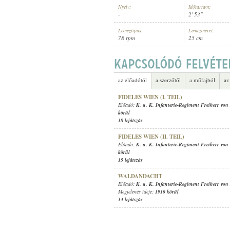
Nyelv:
Időtartam:
-
2' 53"
Lemeztípus:
Lemezméret:
78 rpm
25 cm
K. U. K. INFANTERIE-REGIMENT
ELŐADÓ:
az előadótól
a szerzőtől
a műfajból
az
FIDELES WIEN (I. TEIL)
Előadó:
K. u. K. Infanterie-Regiment Freiherr von
körül
18 lejátszás
FIDELES WIEN (II. TEIL)
Előadó:
K. u. K. Infanterie-Regiment Freiherr von
körül
15 lejátszás
WALDANDACHT
Előadó:
K. u. K. Infanterie-Regiment Freiherr von
Megjelenés ideje:
1910 körül
14 lejátszás