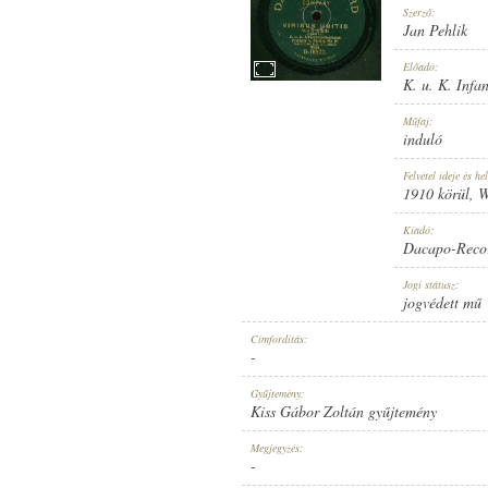
Szerző:
Jan Pehlik
Előadó:
K. u. K. Infa
1910 KÖRÜL
Műfaj:
MEGJELENÉS IDEJE:
induló
Felvétel ideje és hel
1910 körül
, 
Kiadó:
Dacapo-Reco
DACAPO-RECORD
Jogi státusz:
KIADÓ:
jogvédett mű
Címfordítás:
-
Gyűjtemény:
Kiss Gábor Zoltán gyűjtemény
D-18572.
Megjegyzés:
LEMEZSZÁM:
-