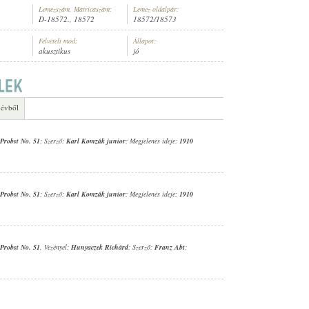
Lemezszám, Matricaszám:
Lemez oldalpár:
D-18572., 18572
18572/18573
Felvételi mód:
Állapot:
akusztikus
jó
 FREIHERR VON PROBST NO. 51
 évből
 Probst No. 51
; Szerző:
Karl Komzák junior
; Megjelenés ideje:
1910
 Probst No. 51
; Szerző:
Karl Komzák junior
; Megjelenés ideje:
1910
 Probst No. 51
, Vezényel:
Hunyaczek Richárd
; Szerző:
Franz Abt
;