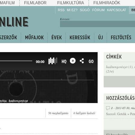
MAFILM
FILMLABOR
FILMKULTÚRA
FILMHIRADÓK
RSS
MI EZ?
SÚGÓ
FÓRUM
KAPCSOLAT
B
Hallgassa!
Keresés:
Gyarapítsa!
Kövesse!
Ossza meg!
HQ
GO
00:00
haditengerészet (1)
,
(234)
rchia
haditengerészet
1
- 2011-07-30,
mu
56 meghallgatás
0 hallgató kedveli
Szerző: Gehlik = Peh
s
Új hozzászólás