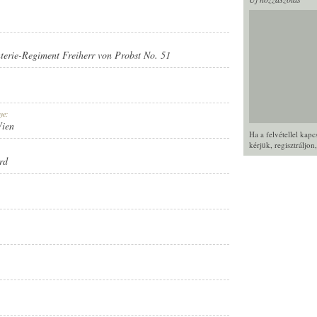
nterie-Regiment Freiherr von Probst No. 51
ye:
Wien
Ha a felvétellel kap
kérjük,
regisztráljon
rd