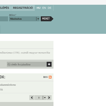
ELÉPÉS
REGISZTRÁCIÓ
HU
EN
DE
Miben?
Mindenben
militarizmus (338)
,
osztrák-magyar monarchia
RSS
siksammlerkrems
lik
1