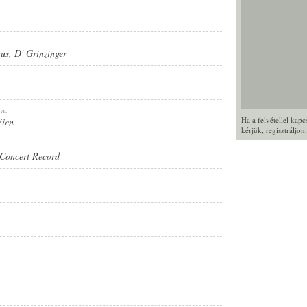
rus
,
D' Grinzinger
ye:
Ha a felvétellel kap
Wien
kérjük,
regisztráljon
Concert Record