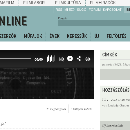
MAFILM
FILMLABOR
FILMKULTÚRA
FILMHIRADÓK
RSS
MI EZ?
SÚGÓ
FÓRUM
KAPCSOLAT
B
Hallgassa!
Keresés:
Gyarapítsa!
Kövesse!
Ossza meg!
HQ
GO
00:00
ausztria (302)
,
bécs 
1
- 2015-01-29,
mu
von Ludwig Gruber
23 meghallgatás
0 hallgató kedveli
 jo!
Új hozzászólás