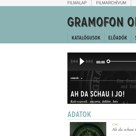
FILMALAP
FILMARCHÍVUM
00:00
-
SZERZŐ:
Ah da schau i jo!
Kulcsszavak:
ausztria
folklór
bécs
BÉCSI DAL
Cím:
MŰFAJ:
Ah da schau i