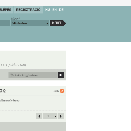
ELÉPÉS
REGISZTRÁCIÓ
HU
EN
DE
Miben?
Mindenben
(131)
,
folklór (160)
RSS
siksammlerkrems
1