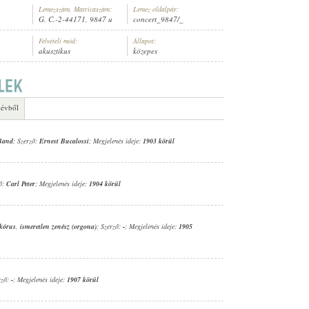
Lemezszám, Matricaszám:
Lemez oldalpár:
G. C.-2-44171, 9847 u
concert_9847/_
Felvételi mód:
Állapot:
akusztikus
közepes
GER
 évből
 Band
; Szerző:
Ernest Bucalossi
; Megjelenés ideje:
1903 körül
ző:
Carl Peter
; Megjelenés ideje:
1904 körül
 kórus
,
ismeretlen zenész (orgona)
; Szerző:
-
; Megjelenés ideje:
1905
rző:
-
; Megjelenés ideje:
1907 körül