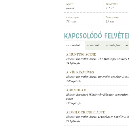
Nyelv:
Időtartam:
német
2' 57"
Lemeztípus:
Lemezméret:
78 rpm
25 cm
ISMERETLEN KÓRUS
,
D' GRINZIN
ELŐADÓ:
az előadótól
a szerzőtől
a műfajból
az
A HUNTING SCENE
Előadó:
ismeretlen kórus
,
The Municipal Military
54 lejátszás
A VÍG RÉZMŰVES
Előadó:
ismeretlen kórus
,
ismeretlen zenekar
; Szer
358 lejátszás
ADON OLAM
Előadó:
Bernhard Wladowsky főkántor
,
ismeretlen
körül
165 lejátszás
ALMGLOCKENGELÄUTE
Előadó:
ismeretlen kórus
,
D'Dachauer Kapelle
; Sze
73 lejátszás