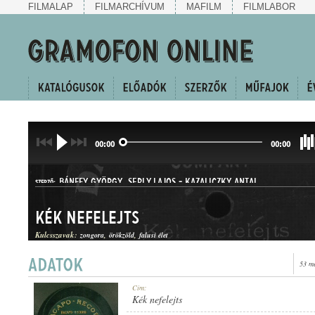
FILMALAP
FILMARCHÍVUM
MAFILM
FILMLABOR
00:00
00:00
BÁNFFY GYÖRGY
,
SERLY LAJOS
-
KAZALICZKY ANTAL
SZERZŐ:
Kék nefelejts
Kulcsszavak:
zongora
örökzöld
falusi élet
53 m
HALLGATÓ
Cím:
MŰFAJ:
Kék nefelejts