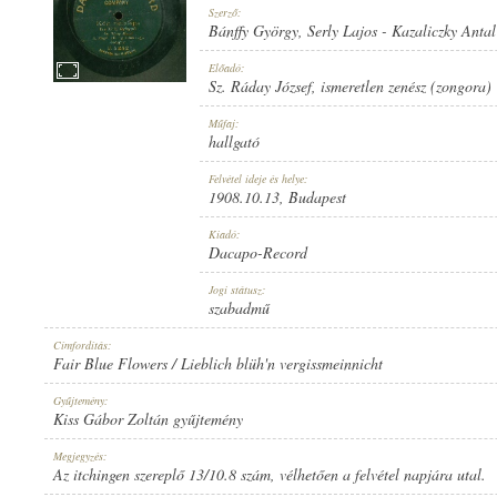
Szerző:
Bánffy György
,
Serly Lajos
-
Kazaliczky Antal
Előadó:
Sz. Ráday József
,
ismeretlen zenész (zongora)
1908.10.13
Műfaj:
MEGJELENÉS IDEJE:
hallgató
Felvétel ideje és helye:
1908.10.13
, Budapest
Kiadó:
Dacapo-Record
DACAPO-RECORD
Jogi státusz:
KIADÓ:
szabadmű
Címfordítás:
Fair Blue Flowers / Lieblich blüh'n vergissmeinnicht
Gyűjtemény:
Kiss Gábor Zoltán gyűjtemény
U. 5252
Megjegyzés:
LEMEZSZÁM:
Az itchingen szereplő 13/10.8 szám, vélhetően a felvétel napjára utal.