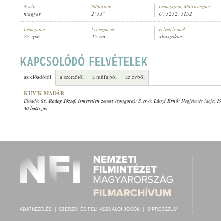
Nyelv:
Időtartam:
Lemezszám, Matricaszám:
magyar
2' 53"
U. 5252, 5252
Lemeztípus:
Lemezméret:
Felvételi mód:
78 rpm
25 cm
akusztikus
SZ. RÁDAY JÓZSEF
,
ISMERETLEN ZENÉSZ (ZONGORA)
ELŐADÓ:
az előadótól
a szerzőtől
a műfajból
az évből
KUVIK MADÁR
Előadó:
Sz. Ráday József
,
ismeretlen zenész (zongora)
; Szerző:
Lányi Ernő
; Megjelenés ideje:
1
30 lejátszás
ADATKEZELÉS
|
SZERZŐI ÉS FELHASZNÁLÓI JOGOK
|
IMPRESSZUM