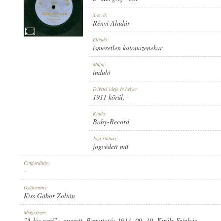
Szerző:
Rényi Aladár
Előadó:
ismeretlen katonazenekar
1911 KÖRÜL
MEGJELENÉS IDEJE:
Műfaj:
induló
Felvétel ideje és helye:
1911 körül
, -
Kiadó:
Baby-Record
BABY-RECORD
KIADÓ:
Jogi státusz:
jogvédett mű
Címfordítás:
-
Gyűjtemény:
Kiss Gábor Zoltán
NO. 8738
LEMEZSZÁM:
Megjegyzés:
"A kis gróf" - operett. Bemutató: 1911. 09. 19. Király Színház