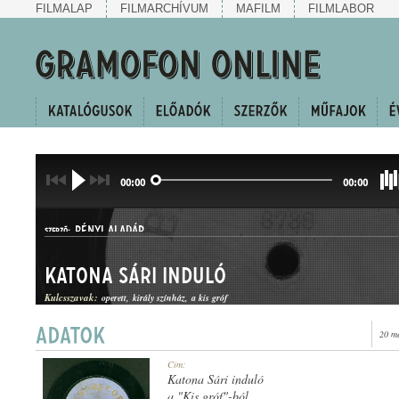
FILMALAP
FILMARCHÍVUM
MAFILM
FILMLABOR
00:00
00:00
RÉNYI ALADÁR
SZERZŐ:
Katona Sári induló
Kulcsszavak:
operett
király színház
a kis gróf
20 m
INDULÓ
Cím:
MŰFAJ:
Katona Sári induló
a "Kis gróf"-ból