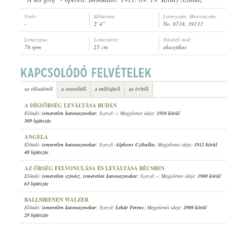
Nyelv:
Időtartam:
Lemezszám, Matricaszám:
-
2' 4"
No. 8738, 39133
Lemeztípus:
Lemezméret:
Felvételi mód:
78 rpm
25 cm
akusztikus
ISMERETLEN KATONAZENEKAR
ELŐADÓ:
az előadótól
a szerzőtől
a műfajból
az évből
A DÍSZŐRSÉG LEVÁLTÁSA BUDÁN
Előadó:
ismeretlen katonazenekar
; Szerző:
-
; Megjelenés ideje:
1910 körül
309 lejátszás
ANGELA
Előadó:
ismeretlen katonazenekar
; Szerző:
Alphons Czibulka
; Megjelenés ideje:
1912 körül
48 lejátszás
AZ ŐRSÉG FELVONULÁSA ÉS LEVÁLTÁSA BÉCSBEN
Előadó:
ismeretlen színész
,
ismeretlen katonazenekar
; Szerző:
-
; Megjelenés ideje:
1908 körül
63 lejátszás
BALLSIRENEN WALZER
Előadó:
ismeretlen katonazenekar
; Szerző:
Lehár Ferenc
; Megjelenés ideje:
1908 körül
29 lejátszás