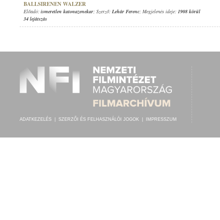
BALLSIRENEN WALZER
Előadó:
ismeretlen katonazenekar
; Szerző:
Lehár Ferenc
; Megjelenés ideje:
1908 körül
34 lejátszás
ADATKEZELÉS
|
SZERZŐI ÉS FELHASZNÁLÓI JOGOK
|
IMPRESSZUM