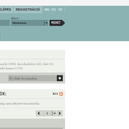
ELÉPÉS
REGISZTRÁCIÓ
HU
EN
DE
Miben?
Mindenben
naélet (169)
,
kereskedelem (42)
,
kürt (8)
,
sidó humor (179)
RSS
még nem érkezett hozzászólás.
1