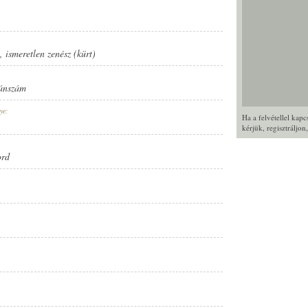
,
ismeretlen zenész (kürt)
ánszám
ye:
Ha a felvétellel kap
kérjük,
regisztráljon
ord