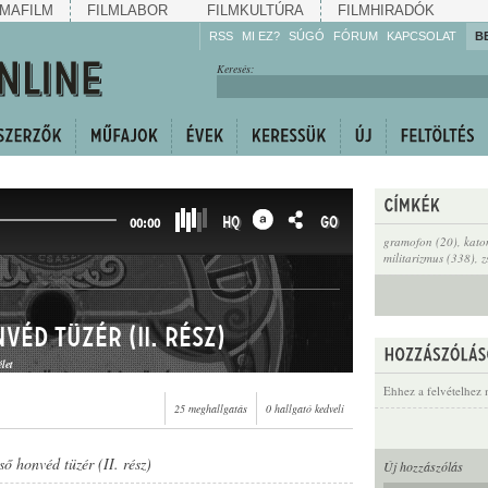
MAFILM
FILMLABOR
FILMKULTÚRA
FILMHIRADÓK
RSS
MI EZ?
SÚGÓ
FÓRUM
KAPCSOLAT
B
Hallgassa!
Keresés:
Gyarapítsa!
Kövesse!
Ossza meg!
HQ
GO
00:00
gramofon (20)
,
kato
militarizmus (338)
,
z
véd tüzér (II. rész)
let
Ehhez a felvételhez 
25 meghallgatás
0 hallgató kedveli
ső honvéd tüzér (II. rész)
Új hozzászólás