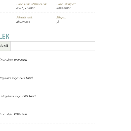
Lemezszám, Matricaszám:
Lemez oldalpár:
6516, O 8900
8899/8900
Felvételi mód:
Állapot:
akusztikus
jó
NÉSZ (KÜRT)
 évből
lenés ideje:
1909 körül
Megjelenés ideje:
1910 körül
; Megjelenés ideje:
1909 körül
lenés ideje:
1910 körül