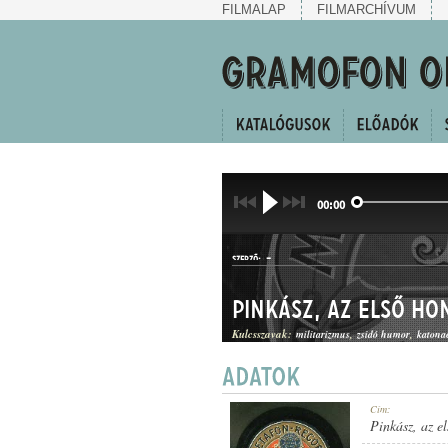
FILMALAP
FILMARCHÍVUM
00:00
-
SZERZŐ:
Pinkász, az első hon
Kulcsszavak:
militarizmus
zsidó humor
katonaé
HUMOROS MAGÁNSZÁM
Cím:
MŰFAJ:
Pinkász, az el