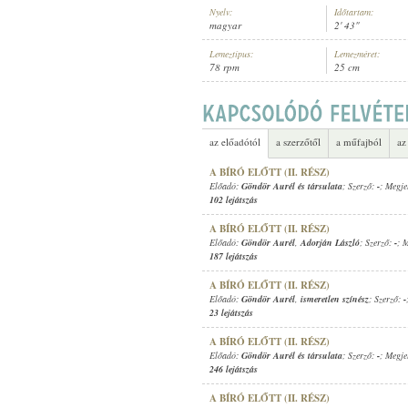
Nyelv:
Időtartam:
magyar
2' 43"
Lemeztípus:
Lemezméret:
78 rpm
25 cm
GÖNDÖR AURÉL
,
ISMERETLEN ZE
ELŐADÓ:
az előadótól
a szerzőtől
a műfajból
az
A BÍRÓ ELŐTT (II. RÉSZ)
Előadó:
Göndör Aurél és társulata
; Szerző:
-
; Megje
102 lejátszás
A BÍRÓ ELŐTT (II. RÉSZ)
Előadó:
Göndör Aurél
,
Adorján László
; Szerző:
-
; 
187 lejátszás
A BÍRÓ ELŐTT (II. RÉSZ)
Előadó:
Göndör Aurél
,
ismeretlen színész
; Szerző:
-
23 lejátszás
A BÍRÓ ELŐTT (II. RÉSZ)
Előadó:
Göndör Aurél és társulata
; Szerző:
-
; Megje
246 lejátszás
A BÍRÓ ELŐTT (II. RÉSZ)