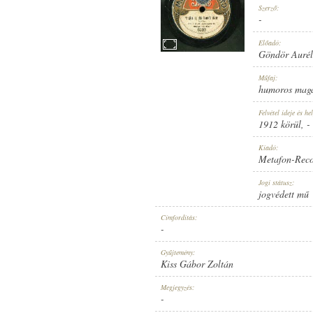
Szerző:
-
Előadó:
Göndör Aurél
1912 KÖRÜL
Műfaj:
MEGJELENÉS IDEJE:
humoros mag
Felvétel ideje és hel
1912 körül
, -
Kiadó:
Metafon-Rec
METAFON-RECORD
Jogi státusz:
KIADÓ:
jogvédett mű
Címfordítás:
-
Gyűjtemény:
Kiss Gábor Zoltán
6516
Megjegyzés:
LEMEZSZÁM:
-