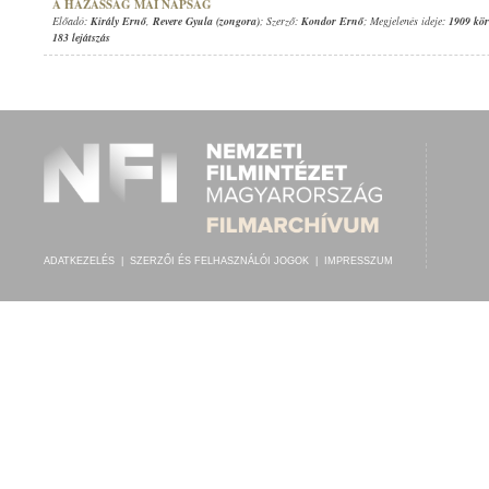
A HÁZASSÁG MAI NAPSÁG
Előadó:
Király Ernő
,
Revere Gyula (zongora)
; Szerző:
Kondor Ernő
; Megjelenés ideje:
1909 kör
183 lejátszás
ADATKEZELÉS
|
SZERZŐI ÉS FELHASZNÁLÓI JOGOK
|
IMPRESSZUM