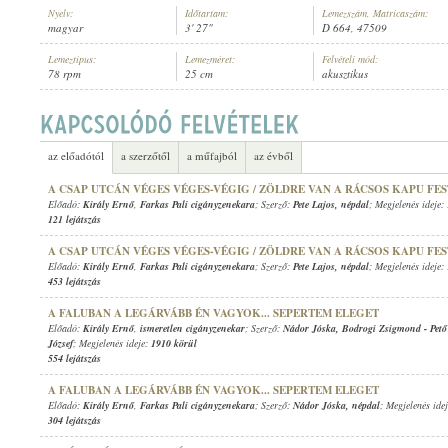
Nyelv:
Időtartam:
Lemezszám, Matricaszám:
magyar
3' 27"
D 664, 47509
Lemeztípus:
Lemezméret:
Felvételi mód:
78 rpm
25 cm
akusztikus
1908 KÖRÜL
MEGJELENÉS IDEJE:
az előadótól
a szerzőtől
a műfajból
az évből
A CSAP UTCÁN VÉGES VÉGES-VÉGIG / ZÖLDRE VAN A RÁCSOS KAPU FE
Előadó:
Király Ernő
,
Farkas Pali cigányzenekara
; Szerző:
Pete Lajos
,
népdal
; Megjelenés ideje:
121 lejátszás
A CSAP UTCÁN VÉGES VÉGES-VÉGIG / ZÖLDRE VAN A RÁCSOS KAPU FE
Előadó:
Király Ernő
,
Farkas Pali cigányzenekara
; Szerző:
Pete Lajos
,
népdal
; Megjelenés ideje:
453 lejátszás
A FALUBAN A LEGÁRVÁBB ÉN VAGYOK... SEPERTEM ELEGET
Előadó:
Király Ernő
,
ismeretlen cigányzenekar
; Szerző:
Nádor Jóska
,
Bodrogi Zsigmond
-
Pet
József
; Megjelenés ideje:
1910 körül
554 lejátszás
A FALUBAN A LEGÁRVÁBB ÉN VAGYOK... SEPERTEM ELEGET
Előadó:
Király Ernő
,
Farkas Pali cigányzenekara
; Szerző:
Nádor Jóska
,
népdal
; Megjelenés ide
304 lejátszás