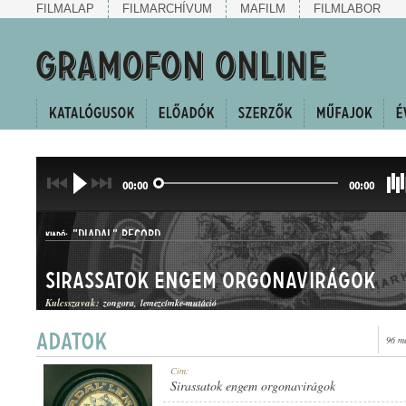
FILMALAP
FILMARCHÍVUM
MAFILM
FILMLABOR
00:00
00:00
"DIADAL" RECORD
KIADÓ:
Sirassatok engem orgonavirágok
Kulcsszavak:
zongora
lemezcímke-mutáció
96 m
D 664
Cím:
LEMEZSZÁM:
Sirassatok engem orgonavirágok