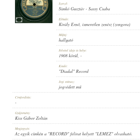
Szerző:
Simkó Gusztáv
-
Sassy Csaba
Előadó:
Király Ernő
,
ismeretlen zenész (zongora)
KIRÁLY ERNŐ
,
ISMERETLEN ZENÉSZ (ZONGORA)
Műfaj:
ELŐADÓ:
hallgató
Felvétel ideje és helye:
1908 körül
, -
Kiadó:
"Diadal" Record
SIMKÓ GUSZTÁV
-
SASSY CSABA
Jogi státusz:
SZERZŐ:
jogvédett mű
Címfordítás:
-
Gyűjtemény:
Kiss Gábor Zoltán
HALLGATÓ
Megjegyzés:
MŰFAJ:
Az egyik címkén a "RECORD" felirat helyett "LEMEZ" olvasható.