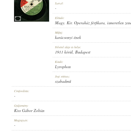
Szerző:
-
Előadó:
Magy. Kir. Operaház férfikara
,
ismeretlen zen
1911 KÖRÜL
Műfaj:
MEGJELENÉS IDEJE:
karácsonyi ének
Felvétel ideje és helye:
1911 körül
, Budapest
Kiadó:
Lyrophon
LYROPHON
Jogi státusz:
KIADÓ:
szabadmű
Címfordítás:
-
Gyűjtemény:
Kiss Gábor Zoltán
U. 47498
Megjegyzés:
LEMEZSZÁM:
-