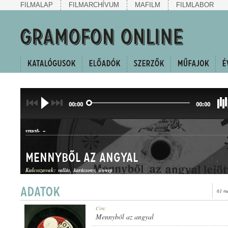
FILMALAP
FILMARCHÍVUM
MAFILM
FILMLABOR
00:00
00:00
-
SZERZŐ:
Mennyből az angyal
Kulcsszavak:
vallás
karácsony
ünnep
61 m
KARÁCSONYI ÉNEK
Cím:
MŰFAJ:
Mennyből az angyal