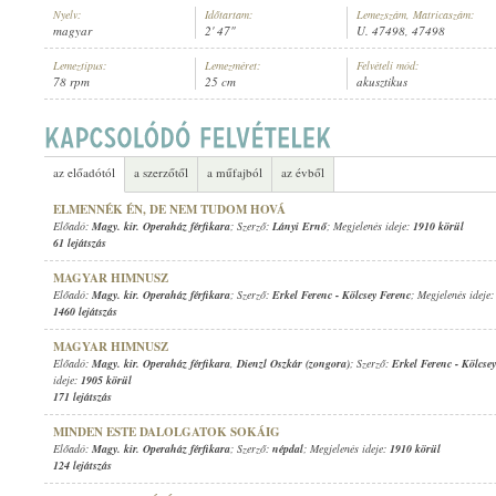
Nyelv:
Időtartam:
Lemezszám, Matricaszám:
magyar
2' 47"
U. 47498, 47498
Lemeztípus:
Lemezméret:
Felvételi mód:
78 rpm
25 cm
akusztikus
MAGY. KIR. OPERAHÁZ FÉRFIKARA
,
ISMERETLEN ZENÉSZEK (HARA
ELŐADÓ:
az előadótól
a szerzőtől
a műfajból
az évből
ELMENNÉK ÉN, DE NEM TUDOM HOVÁ
Előadó:
Magy. kir. Operaház férfikara
; Szerző:
Lányi Ernő
; Megjelenés ideje:
1910 körül
61 lejátszás
MAGYAR HIMNUSZ
Előadó:
Magy. kir. Operaház férfikara
; Szerző:
Erkel Ferenc
-
Kölcsey Ferenc
; Megjelenés ideje
1460 lejátszás
MAGYAR HIMNUSZ
Előadó:
Magy. kir. Operaház férfikara
,
Dienzl Oszkár (zongora)
; Szerző:
Erkel Ferenc
-
Kölcsey
ideje:
1905 körül
171 lejátszás
MINDEN ESTE DALOLGATOK SOKÁIG
Előadó:
Magy. kir. Operaház férfikara
; Szerző:
népdal
; Megjelenés ideje:
1910 körül
124 lejátszás