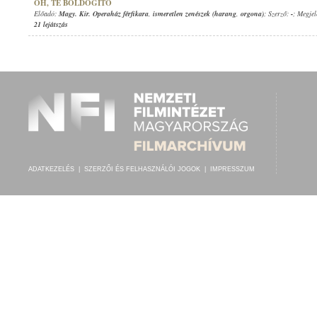
OH, TE BOLDOGÍTÓ
Előadó:
Magy. Kir. Operaház férfikara
,
ismeretlen zenészek (harang
,
orgona)
; Szerző:
-
; Megjel
21 lejátszás
ADATKEZELÉS
|
SZERZŐI ÉS FELHASZNÁLÓI JOGOK
|
IMPRESSZUM