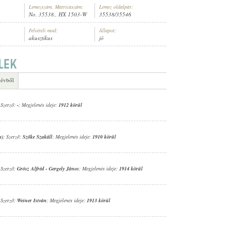
Lemezszám, Matricaszám:
Lemez oldalpár:
No. 35538., HX 1503-W
35538/35546
Felvételi mód:
Állapot:
akusztikus
jó
ÓZSEF (ZONGORA)
 évből
 Szerző:
-
; Megjelenés ideje:
1912 körül
a)
; Szerző:
Szőke Szakáll
; Megjelenés ideje:
1910 körül
 Szerző:
Grósz Alfréd
-
Gergely János
; Megjelenés ideje:
1914 körül
 Szerző:
Weiner István
; Megjelenés ideje:
1913 körül