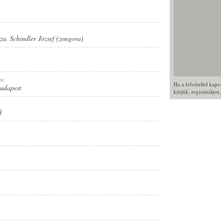
za
,
Schindler József (zongora)
ye:
Ha a felvétellel kap
Budapest
kérjük,
regisztráljon
d