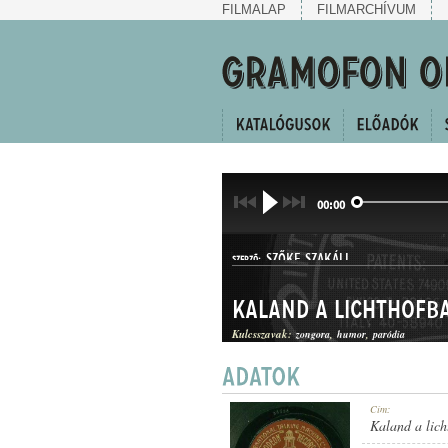
FILMALAP
FILMARCHÍVUM
00:00
SZŐKE SZAKÁLL
SZERZŐ:
Kaland a lichthofban
Kulcsszavak:
zongora
humor
paródia
KUPLÉ
Cím:
MŰFAJ:
Kaland a lich