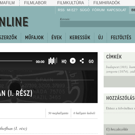
MAFILM
FILMLABOR
FILMKULTÚRA
FILMHIRADÓK
RSS
MI EZ?
SÚGÓ
FÓRUM
KAPCSOLAT
B
Hallgassa!
Keresés:
Gyarapítsa!
Kövesse!
Ossza meg!
HQ
GO
00:00
budapest (303)
,
hum
zongora (1074)
,
zsi
 (I. rész)
Ehhez a felvételhez 
50 meghallgatás
0 hallgató kedveli
thofban (I. rész)
Új hozzászólás