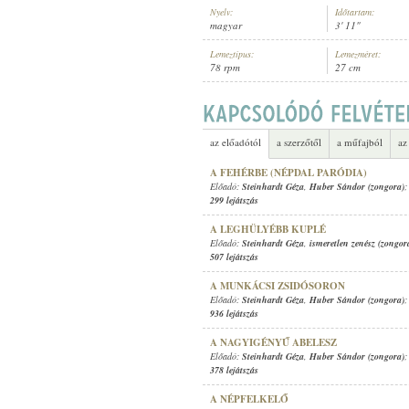
Nyelv:
Időtartam:
magyar
3' 11"
Lemeztípus:
Lemezméret:
78 rpm
27 cm
STEINHARDT GÉZA
,
SCHINDLER J
ELŐADÓ:
az előadótól
a szerzőtől
a műfajból
az
A FEHÉRBE (NÉPDAL PARÓDIA)
Előadó:
Steinhardt Géza
,
Huber Sándor (zongora)
;
299 lejátszás
A LEGHÜLYÉBB KUPLÉ
Előadó:
Steinhardt Géza
,
ismeretlen zenész (zongor
507 lejátszás
A MUNKÁCSI ZSIDÓSORON
Előadó:
Steinhardt Géza
,
Huber Sándor (zongora)
;
936 lejátszás
A NAGYIGÉNYŰ ABELESZ
Előadó:
Steinhardt Géza
,
Huber Sándor (zongora)
;
378 lejátszás
A NÉPFELKELŐ