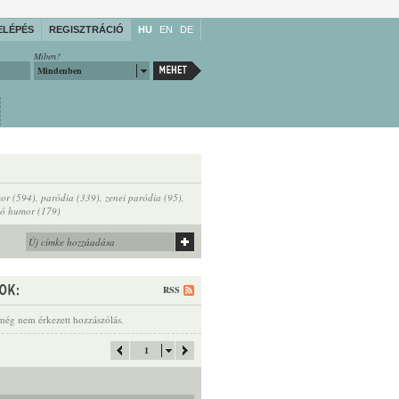
ELÉPÉS
REGISZTRÁCIÓ
HU
EN
DE
Miben?
Mindenben
or (594)
,
paródia (339)
,
zenei paródia (95)
,
dó humor (179)
RSS
még nem érkezett hozzászólás.
1