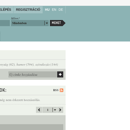
ELÉPÉS
REGISZTRÁCIÓ
HU
EN
DE
Miben?
Mindenben
ányság (62)
,
humor (594)
,
szórakozás (144)
RSS
még nem érkezett hozzászólás.
1