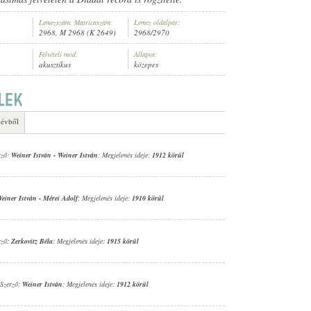
Lemezszám, Matricaszám:
Lemez oldalpár:
2968, M 2968 (K 2649)
2968/2970
Felvételi mód:
Állapot:
akusztikus
közepes
EKAR
 évből
rző:
Weiner István
-
Weiner István
; Megjelenés ideje:
1912 körül
einer István
-
Mérei Adolf
; Megjelenés ideje:
1910 körül
rző:
Zerkovitz Béla
; Megjelenés ideje:
1915 körül
 Szerző:
Weiner István
; Megjelenés ideje:
1912 körül