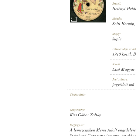
Szerző:
Hetényi-Heide
Előadó:
Solti Hermin
1910 KÖRÜL
Műfaj:
MEGJELENÉS IDEJE:
kuplé
Felvétel ideje és hel
1910 körül
, 
Kiadó:
Első Magyar
ELSŐ MAGYAR HANGLEMEZ GYÁR
Jogi státusz:
KIADÓ:
jogvédett mű
Címfordítás:
-
Gyűjtemény:
Kiss Gábor Zoltán
2968
Megjegyzés:
LEMEZSZÁM:
A lemezcímkén Mérei Adolf engedélyje
Steinhard Géza vette lemezre. Az előad