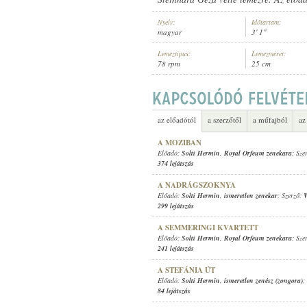
Nyelv:
Időtartam:
magyar
3' 1"
Lemeztípus:
Lemezméret:
78 rpm
25 cm
SOLTI HERMIN
,
ISMERETLEN ZEN
ELŐADÓ:
az előadótól
a szerzőtől
a műfajból
az
A MOZIBAN
Előadó:
Solti Hermin
,
Royal Orfeum zenekara
; Sze
374 lejátszás
A NADRÁGSZOKNYA
Előadó:
Solti Hermin
,
ismeretlen zenekar
; Szerző:
W
299 lejátszás
A SEMMERINGI KVARTETT
Előadó:
Solti Hermin
,
Royal Orfeum zenekara
; Sze
241 lejátszás
A STEFÁNIA ÚT
Előadó:
Solti Hermin
,
ismeretlen zenész (zongora)
;
84 lejátszás