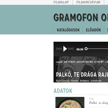
FILMALAP
FILMARCHÍVUM
00:00
HETÉNYI-HEIDELBERG ALBERT
-
SZERZŐ:
Palkó, te drága raj
Kulcsszavak:
humor
budapest
szórakozás
KUPLÉ
Cím:
MŰFAJ:
Palkó, te drá