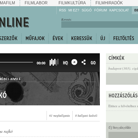
MAFILM
FILMLABOR
FILMKULTÚRA
FILMHIRADÓK
RSS
MI EZ?
SÚGÓ
FÓRUM
KAPCSOLAT
B
Hallgassa!
Keresés:
Gyarapítsa!
Kövesse!
Ossza meg!
HQ
GO
00:00
budapest (303)
,
cig
MÉREI ADOLF
kó
Ehhez a felvételhez 
61 meghallgatás
0 hallgató kedveli
Új hozzászólás
ga rajkó