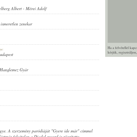
lberg Albert
-
Mérei Adolf
,
ismeretlen zenekar
Ha a felvétellel kap
ye:
kérjük,
regisztráljon
Budapest
 Hanglemez Gyár
gye. A szerzemény paródiáját "Gyere ide már" címmel
ástmás felvételen a Diadal record is rögzítette.