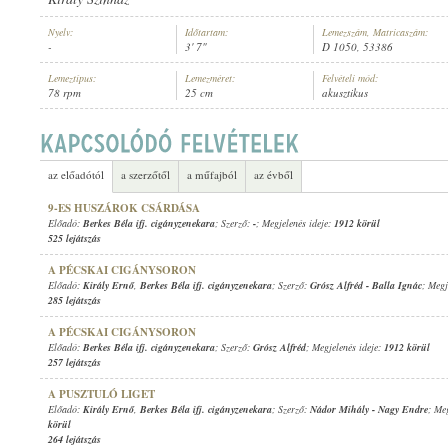
Nyelv:
Időtartam:
Lemezszám, Matricaszám:
-
3' 7"
D 1050, 53386
Lemeztípus:
Lemezméret:
Felvételi mód:
78 rpm
25 cm
akusztikus
BERKES BÉLA IFJ. CIGÁNYZENEKARA
ELŐADÓ:
az előadótól
a szerzőtől
a műfajból
az évből
9-ES HUSZÁROK CSÁRDÁSA
Előadó:
Berkes Béla ifj. cigányzenekara
; Szerző:
-
; Megjelenés ideje:
1912 körül
525 lejátszás
A PÉCSKAI CIGÁNYSORON
Előadó:
Király Ernő
,
Berkes Béla ifj. cigányzenekara
; Szerző:
Grósz Alfréd
-
Balla Ignác
; Megj
285 lejátszás
A PÉCSKAI CIGÁNYSORON
Előadó:
Berkes Béla ifj. cigányzenekara
; Szerző:
Grósz Alfréd
; Megjelenés ideje:
1912 körül
257 lejátszás
A PUSZTULÓ LIGET
Előadó:
Király Ernő
,
Berkes Béla ifj. cigányzenekara
; Szerző:
Nádor Mihály
-
Nagy Endre
; Me
körül
264 lejátszás