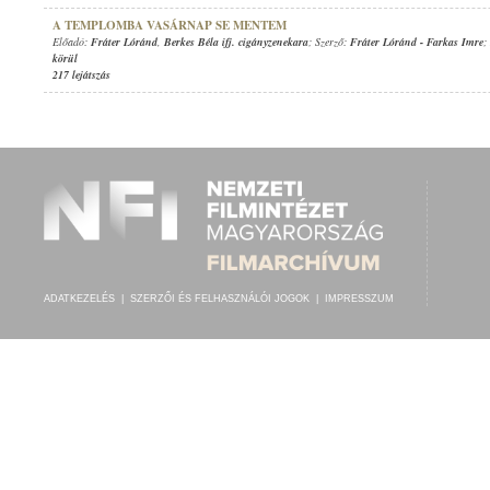
A TEMPLOMBA VASÁRNAP SE MENTEM
Előadó:
Fráter Lóránd
,
Berkes Béla ifj. cigányzenekara
; Szerző:
Fráter Lóránd
-
Farkas Imre
;
körül
217 lejátszás
ADATKEZELÉS
|
SZERZŐI ÉS FELHASZNÁLÓI JOGOK
|
IMPRESSZUM