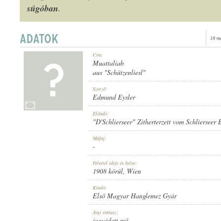
súgóban
.
18 m
1908 KÖRÜL
Cím:
MEGJELENÉS IDEJE:
Muattaliab
aus "Schützenliesl"
Szerző:
Edmund Eysler
Előadó:
"D'Schlierseer" Zitherterzett vom Schlierseer
ELSŐ MAGYAR HANGLEMEZ GYÁR
KIADÓ:
Műfaj:
-
Felvétel ideje és helye:
1908 körül
, Wien
Kiadó:
Első Magyar Hanglemez Gyár
877
LEMEZSZÁM:
Jogi státusz:
jogvédett mű