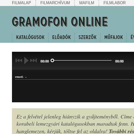
FILMALAP
FILMARCHÍVUM
MAFILM
FILMLABOR
00:00
00:00
-
SZERZŐ:
Ez a felvétel jelenleg hiányzik a gyűjteményből. Címe
korabeli lemezgyári katalógusokban maradtak fenn.
MŰFAJ:
További rés
hanglemezen, kérjük, töltse fel az oldalra!