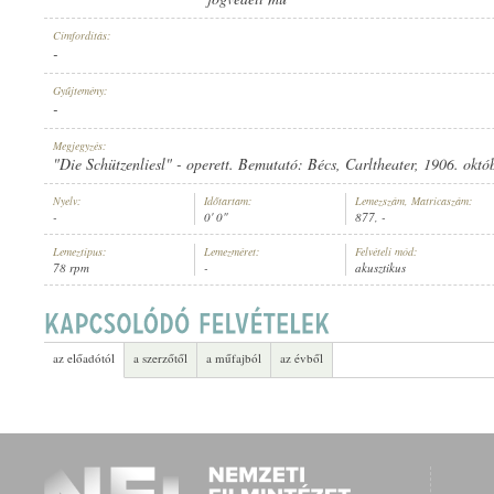
Címfordítás:
-
Gyűjtemény:
-
ELŐADÓ:
Megjegyzés:
"Die Schützenliesl" - operett. Bemutató: Bécs, Carltheater, 1906. októ
Nyelv:
Időtartam:
Lemezszám, Matricaszám:
-
0' 0"
877, -
Lemeztípus:
Lemezméret:
Felvételi mód:
78 rpm
-
akusztikus
az előadótól
a szerzőtől
a műfajból
az évből