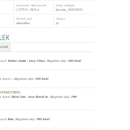
Lemezszám, Matricaszám:
Lemez oldalpár:
1-27511, 1651-f-
favorite_1651/1653
Felvételi mód:
Állapot:
akusztikus
jó
ENÉSZ (ZONGORA)
 évből
Szerző:
Tombor Aladár
-
Lászy Vilmos
; Megjelenés ideje:
1905 körül
)
; Szerző:
-
; Megjelenés ideje:
1905 körül
 OPERETTBŐL
)
; Szerző:
Hüvös Iván
-
Incze Henrik dr.
; Megjelenés ideje:
1905
Szerző:
Rika
; Megjelenés ideje:
1905 körül