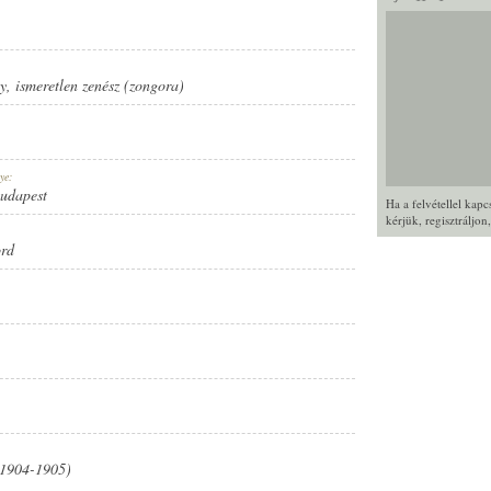
y
,
ismeretlen zenész (zongora)
ye:
Budapest
Ha a felvétellel kap
kérjük,
regisztráljon
ord
 (1904-1905)