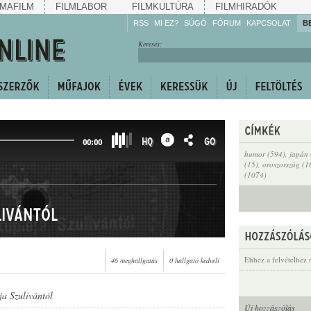
MAFILM
FILMLABOR
FILMKULTÚRA
FILMHIRADÓK
RSS
MI EZ?
SÚGÓ
FÓRUM
KAPCSOLAT
B
Hallgassa!
Keresés:
Gyarapítsa!
Kövesse!
Ossza meg!
HQ
GO
00:00
humor (594)
,
japán 
(15)
,
oroszország (1
(1074)
livántól
Ehhez a felvételhez 
46 meghallgatás
0 hallgató kedveli
a Szulivántól
Új hozzászólás