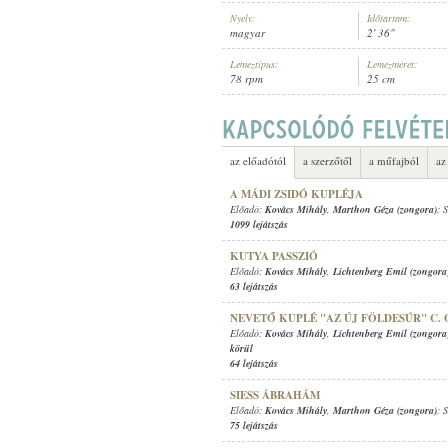
Nyelv:
Időtartam:
magyar
2' 36"
Lemeztípus:
Lemezméret:
78 rpm
25 cm
KOVÁCS MIHÁLY
,
ISMERETLEN Z
ELŐADÓ:
az előadótól
a szerzőtől
a műfajból
az
A MÁDI ZSIDÓ KUPLÉJA
Előadó:
Kovács Mihály
,
Marthon Géza (zongora)
; 
1099 lejátszás
KUTYA PASSZIÓ
Előadó:
Kovács Mihály
,
Lichtenberg Emil (zongora
63 lejátszás
NEVETŐ KUPLÉ "AZ ÚJ FÖLDESÚR" C.
Előadó:
Kovács Mihály
,
Lichtenberg Emil (zongora
körül
64 lejátszás
SIESS ÁBRAHÁM
Előadó:
Kovács Mihály
,
Marthon Géza (zongora)
; 
75 lejátszás