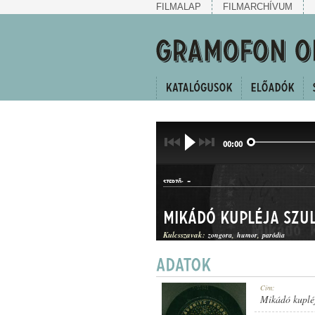
FILMALAP
FILMARCHÍVUM
00:00
-
SZERZŐ:
Mikádó kupléja Szu
Kulcsszavak:
zongora
humor
paródia
KUPLÉ
Cím:
MŰFAJ:
Mikádó kupléj