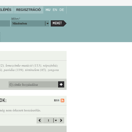
ELÉPÉS
REGISZTRÁCIÓ
HU
EN
DE
Miben?
Mindenben
(2)
,
lemezcímke-mutáció (113)
,
népszínház
6)
,
paródia (339)
,
történelem (85)
,
zongora
RSS
még nem érkezett hozzászólás.
1