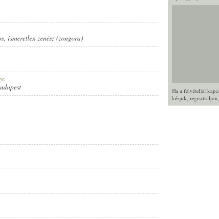
os
,
ismeretlen zenész (zongora)
ye:
Budapest
Ha a felvétellel kap
kérjük,
regisztráljon