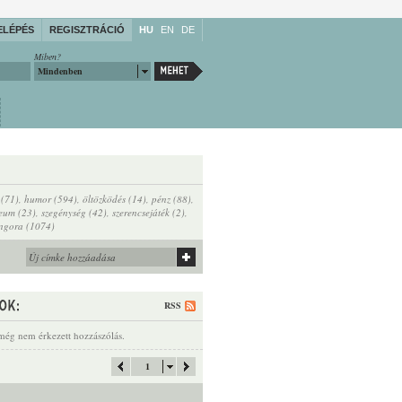
ELÉPÉS
REGISZTRÁCIÓ
HU
EN
DE
Miben?
Mindenben
 (71)
,
humor (594)
,
öltözködés (14)
,
pénz (88)
,
feum (23)
,
szegénység (42)
,
szerencsejáték (2)
,
ngora (1074)
RSS
még nem érkezett hozzászólás.
1