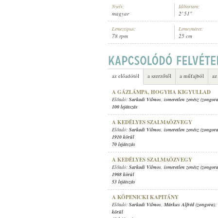
Nyelv:
Időtartam:
magyar
2' 51"
Lemeztípus:
Lemezméret:
78 rpm
25 cm
SARKADI VILMOS
,
ISMERETLEN Z
ELŐADÓ:
az előadótól
a szerzőtől
a műfajból
az
A GÁZLÁMPA, HOGYHA KIGYULLAD
Előadó:
Sarkadi Vilmos
,
ismeretlen zenész (zongora
100 lejátszás
A KEDÉLYES SZALMAÖZVEGY
Előadó:
Sarkadi Vilmos
,
ismeretlen zenész (zongora
1910 körül
70 lejátszás
A KEDÉLYES SZALMAÖZVEGY
Előadó:
Sarkadi Vilmos
,
ismeretlen zenész (zongora
1908 körül
53 lejátszás
A KÖPENICKI KAPITÁNY
Előadó:
Sarkadi Vilmos
,
Márkus Alfréd (zongora)
;
körül