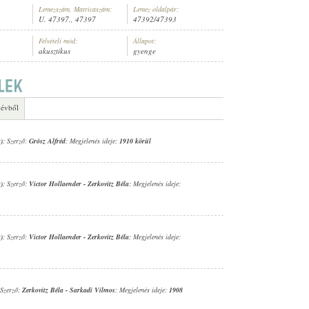
Lemezszám, Matricaszám:
Lemez oldalpár:
U. 47397., 47397
47392/47393
Felvételi mód:
Állapot:
akusztikus
gyenge
ENÉSZ (ZONGORA)
 évből
)
; Szerző:
Grósz Alfréd
; Megjelenés ideje:
1910 körül
)
; Szerző:
Victor Hollaender
-
Zerkovitz Béla
; Megjelenés ideje:
)
; Szerző:
Victor Hollaender
-
Zerkovitz Béla
; Megjelenés ideje:
 Szerző:
Zerkovitz Béla
-
Sarkadi Vilmos
; Megjelenés ideje:
1908