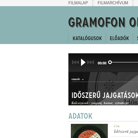
FILMALAP
FILMARCHÍVUM
00:00
-
SZERZŐ:
Időszerű jajgatáso
Kulcsszavak:
zongora
humor
szórakozás
KUPLÉ
Cím:
MŰFAJ:
Időszerű jajg