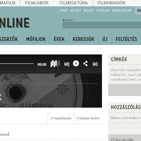
MAFILM
FILMLABOR
FILMKULTÚRA
FILMHIRADÓK
RSS
MI EZ?
SÚGÓ
FÓRUM
KAPCSOLAT
B
Hallgassa!
Keresés:
Gyarapítsa!
Kövesse!
Ossza meg!
HQ
GO
00:00
divat (41)
,
házasélet
reklám (2)
,
royal or
szórakozás (144)
,
zo
k
Ehhez a felvételhez 
37 meghallgatás
0 hallgató kedveli
atások
Új hozzászólás