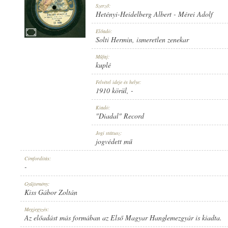
Szerző:
Hetényi-Heidelberg Albert
-
Mérei Adolf
Előadó:
Solti Hermin
,
ismeretlen zenekar
1910 KÖRÜL
Műfaj:
MEGJELENÉS IDEJE:
kuplé
Felvétel ideje és helye:
1910 körül
, -
Kiadó:
"Diadal" Record
"DIADAL" RECORD
Jogi státusz:
KIADÓ:
jogvédett mű
Címfordítás:
-
Gyűjtemény:
Kiss Gábor Zoltán
D 526
Megjegyzés:
LEMEZSZÁM:
Az előadást más formában az Első Magyar Hanglemezgyár is kiadta.