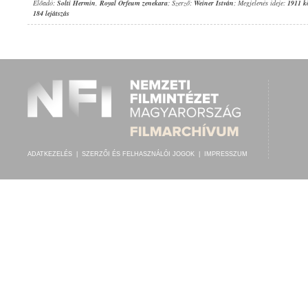
Előadó:
Solti Hermin
,
Royal Orfeum zenekara
; Szerző:
Weiner István
; Megjelenés ideje:
1911 k
184 lejátszás
ADATKEZELÉS
|
SZERZŐI ÉS FELHASZNÁLÓI JOGOK
|
IMPRESSZUM