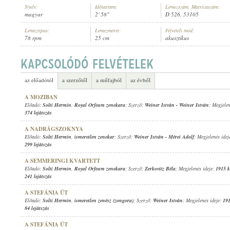
Nyelv:
Időtartam:
Lemezszám, Matricaszám:
magyar
2' 58"
D 526, 53105
Lemeztípus:
Lemezméret:
Felvételi mód:
78 rpm
25 cm
akusztikus
SOLTI HERMIN
,
ISMERETLEN ZENEKAR
ELŐADÓ:
az előadótól
a szerzőtől
a műfajból
az évből
A MOZIBAN
Előadó:
Solti Hermin
,
Royal Orfeum zenekara
; Szerző:
Weiner István
-
Weiner István
; Megjele
374 lejátszás
A NADRÁGSZOKNYA
Előadó:
Solti Hermin
,
ismeretlen zenekar
; Szerző:
Weiner István
-
Mérei Adolf
; Megjelenés idej
299 lejátszás
A SEMMERINGI KVARTETT
Előadó:
Solti Hermin
,
Royal Orfeum zenekara
; Szerző:
Zerkovitz Béla
; Megjelenés ideje:
1915 k
241 lejátszás
A STEFÁNIA ÚT
Előadó:
Solti Hermin
,
ismeretlen zenész (zongora)
; Szerző:
Weiner István
; Megjelenés ideje:
191
84 lejátszás
A STEFÁNIA ÚT