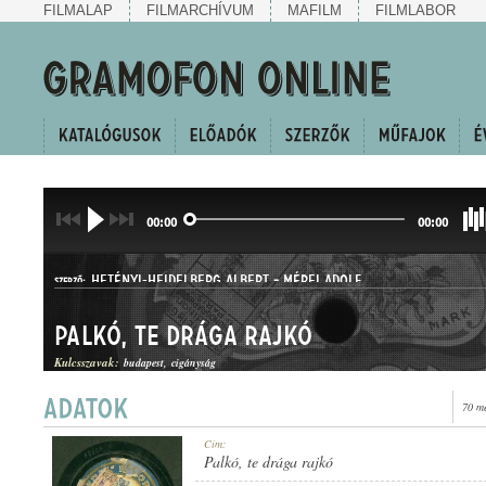
FILMALAP
FILMARCHÍVUM
MAFILM
FILMLABOR
00:00
00:00
HETÉNYI-HEIDELBERG ALBERT
-
MÉREI ADOLF
SZERZŐ:
Palkó, te drága rajkó
Kulcsszavak:
budapest
cigányság
70 m
KUPLÉ
Cím:
MŰFAJ:
Palkó, te drága rajkó