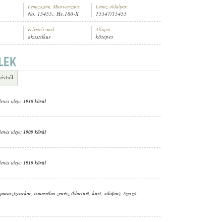
Lemezszám, Matricaszám:
Lemez oldalpár:
No. 15455., He.180-X
15347/15455
Felvételi mód:
Állapot:
akusztikus
közepes
 évből
lenés ideje:
1910 körül
lenés ideje:
1909 körül
lenés ideje:
1910 körül
 parasztzenekar
,
ismeretlen zenész (klarinét
,
kürt
,
xilofon)
; Szerző: