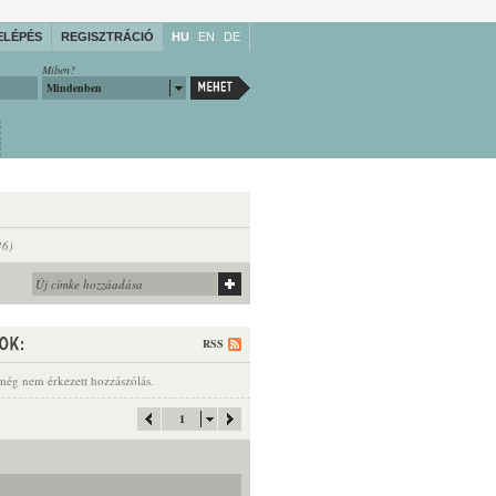
ELÉPÉS
REGISZTRÁCIÓ
HU
EN
DE
Miben?
Mindenben
36)
RSS
még nem érkezett hozzászólás.
1