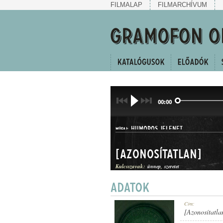
FILMALAP
FILMARCHÍVUM
00:00
HUMOROS JELENET
MŰFAJ:
[Azonosítatlan]
Kulcsszavak:
ünnep
szeretet
1910 KÖRÜL
Cím:
MEGJELENÉS IDEJE:
[Azonosítatla