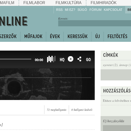
MAFILM
FILMLABOR
FILMKULTÚRA
FILMHIRADÓK
RSS
MI EZ?
SÚGÓ
FÓRUM
KAPCSOLAT
B
Hallgassa!
Keresés:
Gyarapítsa!
Kövesse!
Ossza meg!
HQ
GO
00:00
szeretet (2)
,
ünnep (
Ehhez a felvételhez 
72 meghallgatás
0 hallgató kedveli
Új hozzászólás
n]