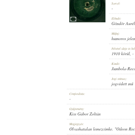
Szerző:
-
Előadó:
Göndör Aurél 
JUMBOLA-RECORD
Műfaj:
KIADÓ:
humoros jelen
Felvétel ideje és hel
1910 körül
, -
Kiadó:
Jumbola-Rec
NO. 15455.
Jogi státusz:
LEMEZSZÁM:
jogvédett mű
Címfordítás:
-
Gyűjtemény:
Kiss Gábor Zoltán
GÖNDÖR AURÉL ÉS TÁRSULATA
,
B
Megjegyzés:
ELŐADÓ:
Olvashatalan lemezcímke. "Odeon Reco