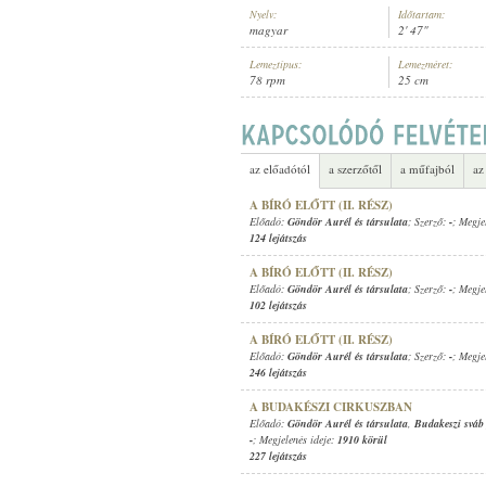
Nyelv:
Időtartam:
magyar
2' 47"
Lemeztípus:
Lemezméret:
78 rpm
25 cm
-
SZERZŐ:
az előadótól
a szerzőtől
a műfajból
az
A BÍRÓ ELŐTT (II. RÉSZ)
Előadó:
Göndör Aurél és társulata
; Szerző:
-
; Megje
124 lejátszás
A BÍRÓ ELŐTT (II. RÉSZ)
Előadó:
Göndör Aurél és társulata
; Szerző:
-
; Megje
102 lejátszás
A BÍRÓ ELŐTT (II. RÉSZ)
Előadó:
Göndör Aurél és társulata
; Szerző:
-
; Megje
246 lejátszás
A BUDAKÉSZI CIRKUSZBAN
Előadó:
Göndör Aurél és társulata
,
Budakeszi sváb
-
; Megjelenés ideje:
1910 körül
227 lejátszás