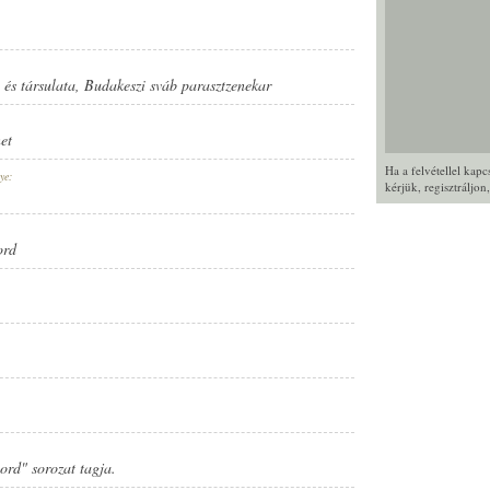
és társulata
,
Budakeszi sváb parasztzenekar
et
Ha a felvétellel kap
ye:
kérjük,
regisztráljon
ord
UDAKESZI SVÁB PARASZTZENEKAR
rd" sorozat tagja.