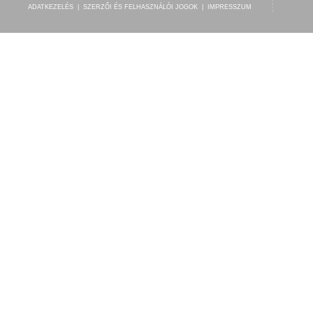
ADATKEZELÉS
|
SZERZŐI ÉS FELHASZNÁLÓI JOGOK
|
IMPRESSZUM