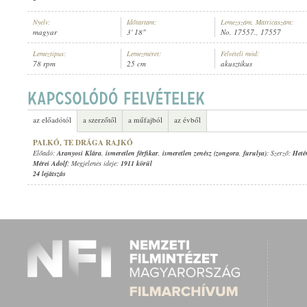
Nyelv:
Időtartam:
Lemezszám, Matricaszám:
magyar
3' 18"
No. 17557., 17557
Lemeztípus:
Lemezméret:
Felvételi mód:
78 rpm
25 cm
akusztikus
ARANYOSI KLÁRA
,
ISMERETLEN SZÍNÉSZEK
,
ISMERETLEN ZENEKAR
,
ISME
ELŐADÓ:
az előadótól
a szerzőtől
a műfajból
az évből
PALKÓ, TE DRÁGA RAJKÓ
Előadó:
Aranyosi Klára
,
ismeretlen férfikar
,
ismeretlen zenész (zongora
,
furulya)
; Szerző:
Heté
Mérei Adolf
; Megjelenés ideje:
1911 körül
24 lejátszás