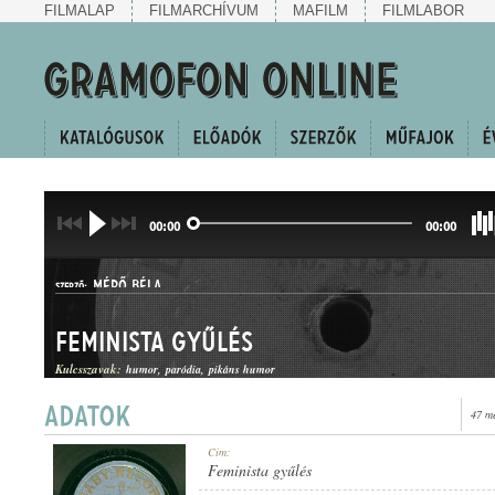
FILMALAP
FILMARCHÍVUM
MAFILM
FILMLABOR
00:00
00:00
MÉRŐ BÉLA
SZERZŐ:
Feminista gyűlés
Kulcsszavak:
humor
paródia
pikáns humor
47 m
HUMOROS MAGÁNSZÁM
Cím:
MŰFAJ:
Feminista gyűlés