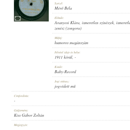
Szerző:
Mérő Béla
Előadó:
Aranyosi Klára
,
ismeretlen színészek
,
ismeretl
zenész (zongora)
1911 KÖRÜL
MEGJELENÉS IDEJE:
Műfaj:
humoros magánszám
Felvétel ideje és helye:
1911 körül
, -
Kiadó:
Baby-Record
BABY-RECORD
KIADÓ:
Jogi státusz:
jogvédett mű
Címfordítás:
-
Gyűjtemény:
Kiss Gábor Zoltán
NO. 17557.
LEMEZSZÁM:
Megjegyzés:
-