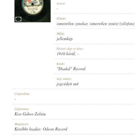
Szerző:
-
Előadó:
ismeretlen zenekar
,
ismeretlen zenész (xilofon)
1910 KÖRÜL
Műfaj:
MEGJELENÉS IDEJE:
jellemkép
Felvétel ideje és helye:
1910 körül
, -
Kiadó:
"Diadal" Record
"DIADAL" RECORD
Jogi státusz:
KIADÓ:
jogvédett mű
Címfordítás:
-
Gyűjtemény:
Kiss Gábor Zoltán
D 1193
Megjegyzés:
LEMEZSZÁM:
Későbbi kiadás: Odeon Record