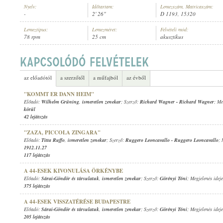
Nyelv:
Időtartam:
Lemezszám, Matricaszám:
-
2' 26"
D 1193, 15320
Lemeztípus:
Lemezméret:
Felvételi mód:
78 rpm
25 cm
akusztikus
ISMERETLEN ZENEKAR
,
ISMERETLEN ZENÉSZ (XILOFON)
ELŐADÓ:
az előadótól
a szerzőtől
a műfajból
az évből
"KOMMT ER DANN HEIM"
Előadó:
Wilhelm Grüning
,
ismeretlen zenekar
; Szerző:
Richard Wagner
-
Richard Wagner
; Me
körül
42 lejátszás
"ZAZA, PICCOLA ZINGARA"
Előadó:
Titta Ruffo
,
ismeretlen zenekar
; Szerző:
Ruggero Leoncavallo
-
Ruggero Leoncavallo
; 
1912.11.27
117 lejátszás
A 44-ESEK KIVONULÁSA ÖRKÉNYBE
Előadó:
Sárai-Göndör és társulatuk
,
ismeretlen zenekar
; Szerző:
Görényi Tóni
; Megjelenés idej
375 lejátszás
A 44-ESEK VISSZATÉRÉSE BUDAPESTRE
Előadó:
Sárai-Göndör és társulatuk
,
ismeretlen zenekar
; Szerző:
Görényi Tóni
; Megjelenés idej
205 lejátszás