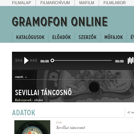
FILMALAP
FILMARCHÍVUM
MAFILM
FILMLABOR
00:00
00:00
-
SZERZŐ:
Sevillai táncosnő
Kulcsszavak:
xilofon
42 m
JELLEMKÉP
Cím:
MŰFAJ:
Sevillai táncosnő