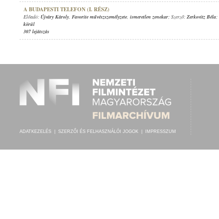
A BUDAPESTI TELEFON (I. RÉSZ)
Előadó:
Újváry Károly
,
Favorite művészszemélyzete
,
ismeretlen zenekar
; Szerző:
Zerkovitz Béla
;
körül
307 lejátszás
ADATKEZELÉS
|
SZERZŐI ÉS FELHASZNÁLÓI JOGOK
|
IMPRESSZUM