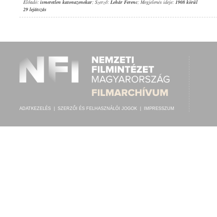
Előadó:
ismeretlen katonazenekar
; Szerző:
Lehár Ferenc
; Megjelenés ideje:
1908 körül
29 lejátszás
ADATKEZELÉS
|
SZERZŐI ÉS FELHASZNÁLÓI JOGOK
|
IMPRESSZUM