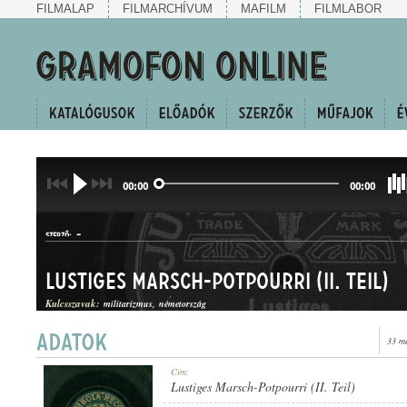
FILMALAP
FILMARCHÍVUM
MAFILM
FILMLABOR
00:00
00:00
-
SZERZŐ:
Lustiges Marsch-Potpourri (II. Teil)
Kulcsszavak:
militarizmus
németország
33 m
INDULÓEGYVELEG
Cím:
MŰFAJ:
Lustiges Marsch-Potpourri (II. Teil)