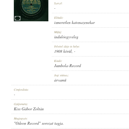
Szerző:
-
Előadó:
ismeretlen katonazenekar
1908 KÖRÜL
Műfaj:
MEGJELENÉS IDEJE:
indulóegyveleg
Felvétel ideje és helye:
1908 körül
, -
Kiadó:
Jumbola-Record
JUMBOLA-RECORD
Jogi státusz:
KIADÓ:
árvamű
Címfordítás:
-
Gyűjtemény:
Kiss Gábor Zoltán
NO. 1354.
Megjegyzés:
LEMEZSZÁM:
"Odeon Record" sorozat tagja.