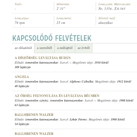
Nyelv:
Időtartam:
Lemezszám, Matricaszám:
-
2' 31"
No. 1354., Z.0.343
Lemeztípus:
Lemezméret:
Felvételi mód:
78 rpm
25 cm
akusztikus
ISMERETLEN KATONAZENEKAR
ELŐADÓ:
az előadótól
a szerzőtől
a műfajból
az évből
A DÍSZŐRSÉG LEVÁLTÁSA BUDÁN
Előadó:
ismeretlen katonazenekar
; Szerző:
-
; Megjelenés ideje:
1910 körül
309 lejátszás
ANGELA
Előadó:
ismeretlen katonazenekar
; Szerző:
Alphons Czibulka
; Megjelenés ideje:
1912 körül
48 lejátszás
AZ ŐRSÉG FELVONULÁSA ÉS LEVÁLTÁSA BÉCSBEN
Előadó:
ismeretlen színész
,
ismeretlen katonazenekar
; Szerző:
-
; Megjelenés ideje:
1908 körül
63 lejátszás
BALLSIRENEN WALZER
Előadó:
ismeretlen katonazenekar
; Szerző:
Lehár Ferenc
; Megjelenés ideje:
1908 körül
34 lejátszás
BALLSIRENEN WALZER