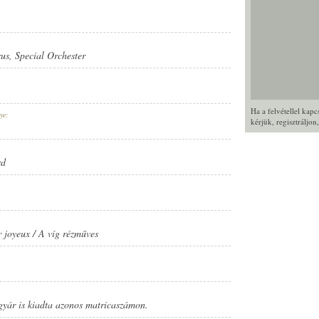
rus
,
Special Orchester
Ha a felvétellel kap
ye:
kérjük,
regisztráljon
rd
r joyeux / A víg rézműves
gyár is kiadta azonos matricaszámon.