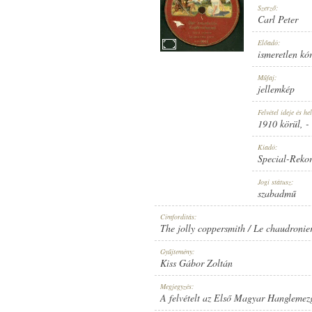
Szerző:
Carl Peter
Előadó:
ismeretlen kó
1910 KÖRÜL
Műfaj:
MEGJELENÉS IDEJE:
jellemkép
Felvétel ideje és hel
1910 körül
, -
Kiadó:
Special-Reko
SPECIAL-REKORD
Jogi státusz:
KIADÓ:
szabadmű
Címfordítás:
The jolly coppersmith / Le chaudronie
Gyűjtemény:
Kiss Gábor Zoltán
9091
Megjegyzés:
LEMEZSZÁM:
A felvételt az Első Magyar Hanglemez