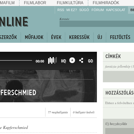
MAFILM
FILMLABOR
FILMKULTÚRA
FILMHIRADÓK
RSS
MI EZ?
SÚGÓ
FÓRUM
KAPCSOLAT
B
Hallgassa!
Keresés:
Gyarapítsa!
Kövesse!
Ossza meg!
HQ
GO
00:00
fantázia-jellemkép (
pferschmied
Ehhez a felvételhez 
77 meghallgatás
0 hallgató kedveli
Új hozzászólás
le Kupferschmied