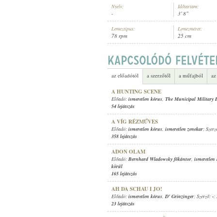
Nyelv:
Időtartam:
-
3' 8"
Lemeztípus:
Lemezméret:
78 rpm
25 cm
ISMERETLEN KÓRUS
,
SPECIAL O
ELŐADÓ:
az előadótól
a szerzőtől
a műfajból
az
A HUNTING SCENE
Előadó:
ismeretlen kórus
,
The Municipal Military
54 lejátszás
A VÍG RÉZMŰVES
Előadó:
ismeretlen kórus
,
ismeretlen zenekar
; Szer
358 lejátszás
ADON OLAM
Előadó:
Bernhard Wladowsky főkántor
,
ismeretlen
körül
165 lejátszás
AH DA SCHAU I JO!
Előadó:
ismeretlen kórus
,
D' Grinzinger
; Szerző:
-
;
23 lejátszás