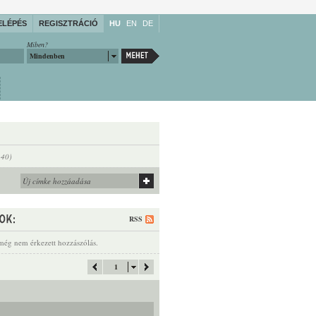
ELÉPÉS
REGISZTRÁCIÓ
HU
EN
DE
Miben?
Mindenben
140)
RSS
még nem érkezett hozzászólás.
1