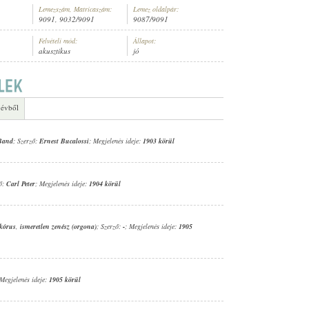
Lemezszám, Matricaszám:
Lemez oldalpár:
9091, 9032/9091
9087/9091
Felvételi mód:
Állapot:
akusztikus
jó
RCHESTER
 évből
 Band
; Szerző:
Ernest Bucalossi
; Megjelenés ideje:
1903 körül
ző:
Carl Peter
; Megjelenés ideje:
1904 körül
 kórus
,
ismeretlen zenész (orgona)
; Szerző:
-
; Megjelenés ideje:
1905
 Megjelenés ideje:
1905 körül