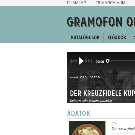
FILMALAP
FILMARCHÍVUM
00:00
CARL PETER
SZERZŐ:
Der kreuzfidele Ku
Kulcsszavak:
fantázia-jellemkép
JELLEMKÉP
Cím:
MŰFAJ:
Der kreuzfide