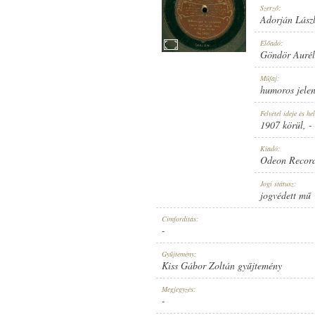
Szerző:
Adorján Lász
Előadó:
Göndör Aurél
1907 KÖRÜL
Műfaj:
MEGJELENÉS IDEJE:
humoros jelen
Felvétel ideje és hel
1907 körül
, -
Kiadó:
Odeon Recor
ODEON RECORD
Jogi státusz:
KIADÓ:
jogvédett mű
Címfordítás:
-
Gyűjtemény:
Kiss Gábor Zoltán gyűjtemény
NO. 35532.
Megjegyzés:
LEMEZSZÁM:
-