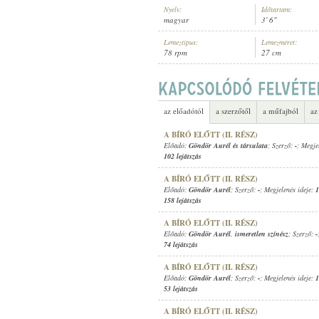
Nyelv:
Időtartam:
magyar
3' 6"
Lemeztípus:
Lemezméret:
78 rpm
27 cm
GÖNDÖR AURÉL
,
ADORJÁN LÁSZL
ELŐADÓ:
az előadótól
a szerzőtől
a műfajból
az
A BÍRÓ ELŐTT (II. RÉSZ)
Előadó:
Göndör Aurél és társulata
; Szerző:
-
; Megje
102 lejátszás
A BÍRÓ ELŐTT (II. RÉSZ)
Előadó:
Göndör Aurél
; Szerző:
-
; Megjelenés ideje:
1
158 lejátszás
A BÍRÓ ELŐTT (II. RÉSZ)
Előadó:
Göndör Aurél
,
ismeretlen színész
; Szerző:
-
74 lejátszás
A BÍRÓ ELŐTT (II. RÉSZ)
Előadó:
Göndör Aurél
; Szerző:
-
; Megjelenés ideje:
1
53 lejátszás
A BÍRÓ ELŐTT (II. RÉSZ)