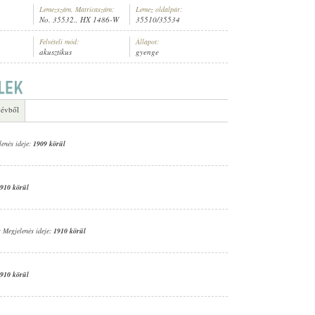
Lemezszám, Matricaszám:
Lemez oldalpár:
No. 35532., HX 1486-W
35510/35534
Felvételi mód:
Állapot:
akusztikus
gyenge
Ó
,
ADORJÁN LÁSZLÓNÉ
 évből
lenés ideje:
1909 körül
910 körül
; Megjelenés ideje:
1910 körül
910 körül