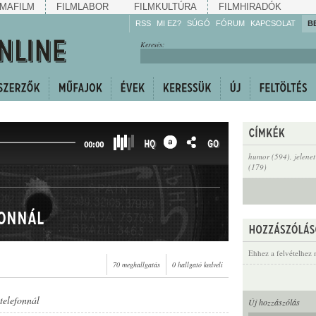
MAFILM
FILMLABOR
FILMKULTÚRA
FILMHIRADÓK
RSS
MI EZ?
SÚGÓ
FÓRUM
KAPCSOLAT
B
Hallgassa!
Keresés:
Gyarapítsa!
Kövesse!
Ossza meg!
HQ
GO
00:00
humor (594)
,
jelene
(179)
fonnál
Ehhez a felvételhez 
70 meghallgatás
0 hallgató kedveli
 telefonnál
Új hozzászólás