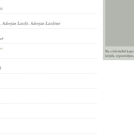
ló
,
Adorján László
,
Adorján Lászlóné
et
ye:
Ha a felvétellel kap
kérjük,
regisztráljon
d