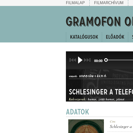
FILMALAP
FILMARCHÍVUM
00:00
ADORJÁN LÁSZLÓ
SZERZŐ:
Schlesinger a tele
Kulcsszavak:
humor
zsidó humor
jelenet
HUMOROS JELENET
Cím:
MŰFAJ:
Schlesinger a