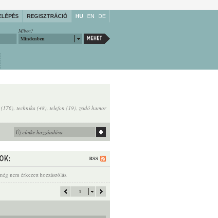
ELÉPÉS
REGISZTRÁCIÓ
HU
EN
DE
Miben?
Mindenben
t (176)
,
technika (48)
,
telefon (19)
,
zsidó humor
RSS
még nem érkezett hozzászólás.
1