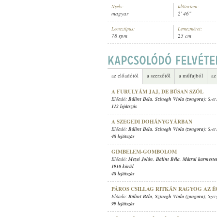
Nyelv:
Időtartam:
magyar
2' 46"
Lemeztípus:
Lemezméret:
78 rpm
25 cm
BÁLINT BÉLA
,
SZINEGH VIOLA (Z
ELŐADÓ:
az előadótól
a szerzőtől
a műfajból
az
A FURULYÁM JAJ, DE BÚSAN SZÓL
Előadó:
Bálint Béla
,
Szinegh Viola (zongora)
; Sze
112 lejátszás
A SZEGEDI DOHÁNYGYÁRBAN
Előadó:
Bálint Béla
,
Szinegh Viola (zongora)
; Sze
48 lejátszás
GIMBELEM-GOMBOLOM
Előadó:
Mezei Jolán
,
Bálint Béla
,
Mátrai karmeste
1910 körül
48 lejátszás
PÁROS CSILLAG RITKÁN RAGYOG AZ É
Előadó:
Bálint Béla
,
Szinegh Viola (zongora)
; Sze
99 lejátszás