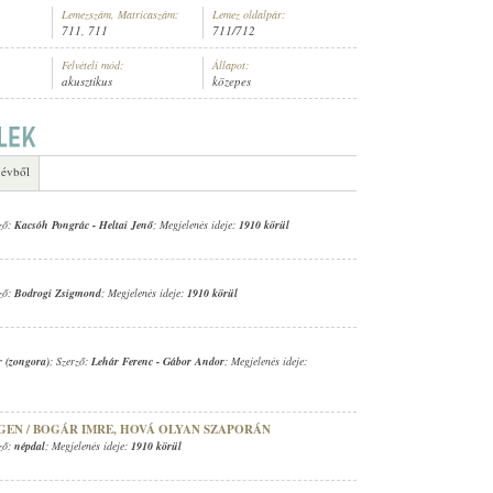
Lemezszám, Matricaszám:
Lemez oldalpár:
711, 711
711/712
Felvételi mód:
Állapot:
akusztikus
közepes
ONGORA)
 évből
rző:
Kacsóh Pongrác
-
Heltai Jenő
; Megjelenés ideje:
1910 körül
rző:
Bodrogi Zsigmond
; Megjelenés ideje:
1910 körül
r (zongora)
; Szerző:
Lehár Ferenc
-
Gábor Andor
; Megjelenés ideje:
GEN / BOGÁR IMRE, HOVÁ OLYAN SZAPORÁN
rző:
népdal
; Megjelenés ideje:
1910 körül