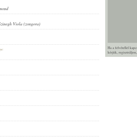
gmond
Szinegh Viola (zongora)
Ha a felvétellel kap
ye:
kérjük,
regisztráljon