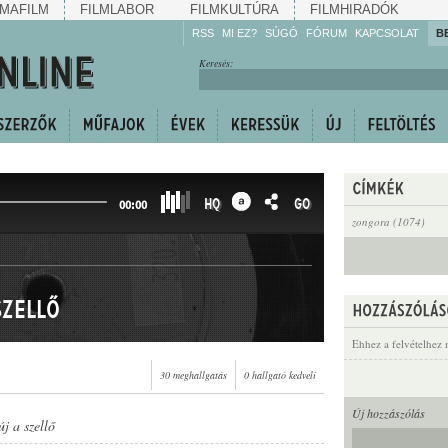
MAFILM
FILMLABOR
FILMKULTÚRA
FILMHIRADÓK
RSS
MI EZ?
SÚGÓ
FÓRUM
KAPCSOLAT
B
Hallgassa!
Keresés:
Gyarapítsa!
Kövesse!
Ossza meg!
HQ
GO
00:00
zongora (1074)
szellő
Ehhez a felvételhez 
30 meghallgatás
0 hallgató kedveli
Új hozzászólás
új a szellő