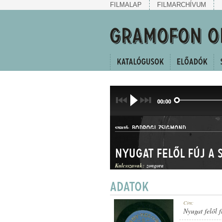
FILMALAP
FILMARCHÍVUM
00:00
BODROGI ZSIGMOND
SZERZŐ:
Nyugat felől fúj a 
Kulcsszavak:
zongora
HALLGATÓ
Cím:
MŰFAJ:
Nyugat felől f