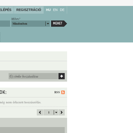
ELÉPÉS
REGISZTRÁCIÓ
HU
EN
DE
Miben?
Mindenben
RSS
még nem érkezett hozzászólás.
1