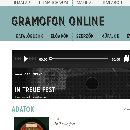
FILMALAP
FILMARCHÍVUM
MAFILM
FILMLABOR
00:00
00:00
CARL TEIKE
SZERZŐ:
In Treue fest
Kulcsszavak:
militarizmus
55 m
INDULÓ
Cím:
MŰFAJ:
In Treue fest