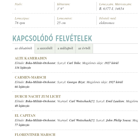
Nyelv:
Időtartam:
Lemezszám, Matricaszám:
-
3' 9"
B. 6377-I, 34654
Lemeztípus:
Lemezméret:
Felvételi mód:
78 rpm
25 cm
elektromos
BEKA-MILITÄR-ORCHESTER
, VEZÉNYEL:
CARL WOITSCHACH[?]
ELŐADÓ:
az előadótól
a szerzőtől
a műfajból
az évből
ALTE KAMERADEN
Előadó:
Beka-Militär-Orchester
; Szerző:
Carl Teike
; Megjelenés ideje:
1927 körül
116 lejátszás
CARMEN-MARSCH
Előadó:
Beka-Militär-Orchester
; Szerző:
Georges Bizet
; Megjelenés ideje:
1927 körül
66 lejátszás
DURCH NACHT ZUM LICHT
Előadó:
Beka-Militär-Orchester
, Vezényel:
Carl Woitschach[?]
; Szerző:
Emil Laukien
; Megjelen
48 lejátszás
EL CAPITAN
Előadó:
Beka-Militär-Orchester
, Vezényel:
Carl Woitschach[?]
; Szerző:
John Philip Sousa
; Meg
77 lejátszás
FLORENTINER MARSCH