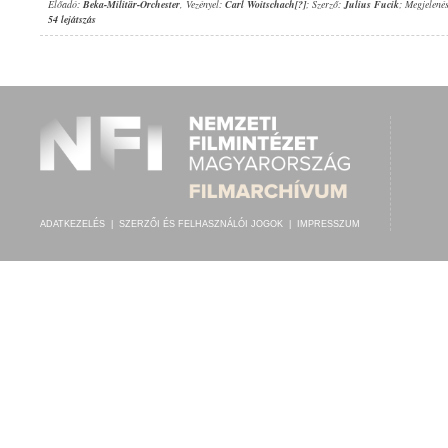
Előadó:
Beka-Militär-Orchester
, Vezényel:
Carl Woitschach[?]
; Szerző:
Julius Fucik
; Megjelené
54 lejátszás
ADATKEZELÉS
|
SZERZŐI ÉS FELHASZNÁLÓI JOGOK
|
IMPRESSZUM