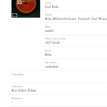
Szerző:
Carl Teike
Előadó:
Beka-Militär-Orchester
, Vezényel:
Carl Woits
1927 KÖRÜL
Műfaj:
MEGJELENÉS IDEJE:
induló
Felvétel ideje és helye:
1927 körül
, -
Kiadó:
Beka
BEKA
Jogi státusz:
KIADÓ:
szabadmű
Címfordítás:
-
Gyűjtemény:
Kiss Gábor Zoltán
B. 6377-I
Megjegyzés:
LEMEZSZÁM:
-