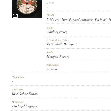
Szerző:
-
Előadó:
I. Magyar Honvédezred zenekara
, Vezényel:
[
1912 KÖRÜL
Műfaj:
MEGJELENÉS IDEJE:
indulóegyveleg
Felvétel ideje és helye:
1912 körül
, Budapest
Kiadó:
Metafon-Record
METAFON-RECORD
Jogi státusz:
KIADÓ:
árvamű
Címfordítás:
-
Gyűjtemény:
Kiss Gábor Zoltán
6113
Megjegyzés:
LEMEZSZÁM:
népdalfeldolgozás