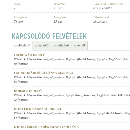
Nyelv:
Időtartam:
Lemezszám, Matricaszám:
-
2' 33"
6113, O 8855
Lemeztípus:
Lemezméret:
Felvételi mód:
78 rpm
25 cm
akusztikus
I. MAGYAR HONVÉDEZRED ZENEKARA
, VEZÉNYEL:
[BACHÓ ISTVÁN]
ELŐADÓ:
az előadótól
a szerzőtől
a műfajból
az évből
CSEBOGÁR INDULÓ
Előadó:
I. Magyar Honvédezred zenekara
, Vezényel:
[Bachó István]
; Szerző:
-
; Megjelenés ideje:
90 lejátszás
CSONGORÁDI BÍRÓ LÁNYA MARISKA
Előadó:
I. Magyar Honvédezred zenekara
, Vezényel:
[Bachó István]
; Szerző:
-
; Megjelenés ideje:
86 lejátszás
DORMUS INDULÓ
Előadó:
I. Magyar Honvédezred zenekara
; Szerző:
Franz Scharoch
; Megjelenés ideje:
1912 körü
43 lejátszás
HONVÉD DÍSZMENET INDULÓ
Előadó:
I. Magyar Honvédezred zenekara
, Vezényel:
[Bachó István]
; Szerző:
Bachó István
; Megj
64 lejátszás
I. HONVÉDEZRED DÍSZMENET INDULÓJA