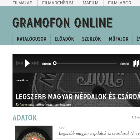
FILMALAP
FILMARCHÍVUM
MAFILM
FILMLABOR
00:00
00:00
-
SZERZŐ:
Kulcsszavak:
militarizmus
patriotizmus
112 me
INDULÓEGYVELEG
Cím:
MŰFAJ:
Legszebb magyar népdalok és csárdások (I. ré