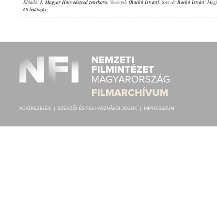
Előadó:
I. Magyar Honvédezred zenekara
, Vezényel:
[Bachó István]
; Szerző:
Bachó István
; Megj
68 lejátszás
ADATKEZELÉS
|
SZERZŐI ÉS FELHASZNÁLÓI JOGOK
|
IMPRESSZUM