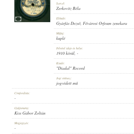
Szerző:
Zerkovitz Béla
Előadó:
Gyárfás Dezső
,
Fővárosi Orfeum zenekara
1910 KÖRÜL
Műfaj:
MEGJELENÉS IDEJE:
kuplé
Felvétel ideje és helye:
1910 körül
, -
Kiadó:
"Diadal" Record
"DIADAL" RECORD
Jogi státusz:
KIADÓ:
jogvédett mű
Címfordítás:
-
Gyűjtemény:
Kiss Gábor Zoltán
D 658A
Megjegyzés:
LEMEZSZÁM:
-