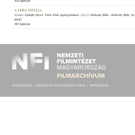
414 lejátszás
A LÉHA NÓTÁJA
Előadó:
Gyárfás Dezső
,
Vörös Elek cigányzenekara
; Szerző:
Zerkovitz Béla
-
Zerkovitz Béla
; Me
körül
382 lejátszás
ADATKEZELÉS
|
SZERZŐI ÉS FELHASZNÁLÓI JOGOK
|
IMPRESSZUM