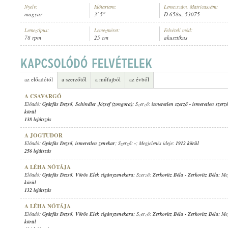
Nyelv:
Időtartam:
Lemezszám, Matricaszám:
magyar
3' 5"
D 658a, 53075
Lemeztípus:
Lemezméret:
Felvételi mód:
78 rpm
25 cm
akusztikus
GYÁRFÁS DEZSŐ
,
FŐVÁROSI ORFEUM ZENEKARA
ELŐADÓ:
az előadótól
a szerzőtől
a műfajból
az évből
A CSAVARGÓ
Előadó:
Gyárfás Dezső
,
Schindler József (zongora)
; Szerző:
ismeretlen szerző
-
ismeretlen szerz
körül
138 lejátszás
A JOGTUDOR
Előadó:
Gyárfás Dezső
,
ismeretlen zenekar
; Szerző:
-
; Megjelenés ideje:
1912 körül
256 lejátszás
A LÉHA NÓTÁJA
Előadó:
Gyárfás Dezső
,
Vörös Elek cigányzenekara
; Szerző:
Zerkovitz Béla
-
Zerkovitz Béla
; Me
körül
132 lejátszás
A LÉHA NÓTÁJA
Előadó:
Gyárfás Dezső
,
Vörös Elek cigányzenekara
; Szerző:
Zerkovitz Béla
-
Zerkovitz Béla
; Me
körül