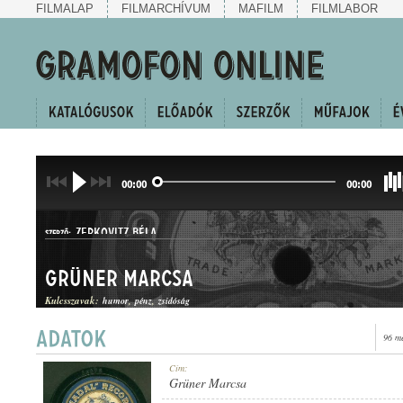
FILMALAP
FILMARCHÍVUM
MAFILM
FILMLABOR
00:00
00:00
ZERKOVITZ BÉLA
SZERZŐ:
Grüner Marcsa
Kulcsszavak:
humor
pénz
zsidóság
96 m
KUPLÉ
Cím:
MŰFAJ:
Grüner Marcsa