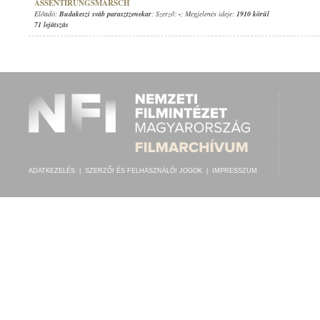
ASSENTIRUNGSMARSCH
Előadó:
Budakeszi sváb parasztzenekar
; Szerző:
-
; Megjelenés ideje:
1910 körül
71 lejátszás
ADATKEZELÉS
|
SZERZŐI ÉS FELHASZNÁLÓI JOGOK
|
IMPRESSZUM