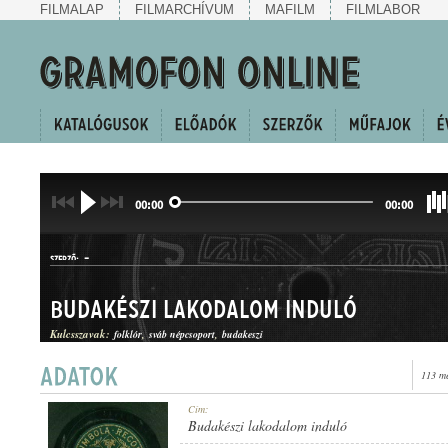
FILMALAP
FILMARCHÍVUM
MAFILM
FILMLABOR
00:00
00:00
-
SZERZŐ:
Budakészi lakodalom induló
Kulcsszavak:
folklór
sváb népcsoport
budakeszi
113 me
INDULÓ
Cím:
MŰFAJ:
Budakészi lakodalom induló