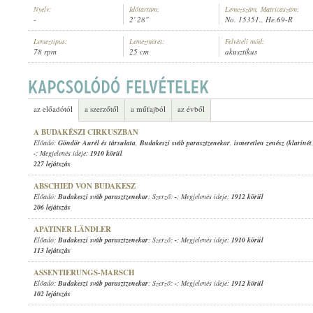
Nyelv:
Időtartam:
Lemezszám, Matricaszám:
-
2' 28"
No. 15351., He.69-R
Lemeztípus:
Lemezméret:
Felvételi mód:
78 rpm
25 cm
akusztikus
BUDAKESZI SVÁB PARASZTZENEKAR
ELŐADÓ:
az előadótól
a szerzőtől
a műfajból
az évből
A BUDAKÉSZI CIRKUSZBAN
Előadó:
Göndör Aurél és társulata
,
Budakeszi sváb parasztzenekar
,
ismeretlen zenész (klarinét
-
; Megjelenés ideje:
1910 körül
227 lejátszás
ABSCHIED VON BUDAKESZ
Előadó:
Budakeszi sváb parasztzenekar
; Szerző:
-
; Megjelenés ideje:
1912 körül
206 lejátszás
APATINER LÄNDLER
Előadó:
Budakeszi sváb parasztzenekar
; Szerző:
-
; Megjelenés ideje:
1910 körül
113 lejátszás
ASSENTIERUNGS-MARSCH
Előadó:
Budakeszi sváb parasztzenekar
; Szerző:
-
; Megjelenés ideje:
1912 körül
102 lejátszás