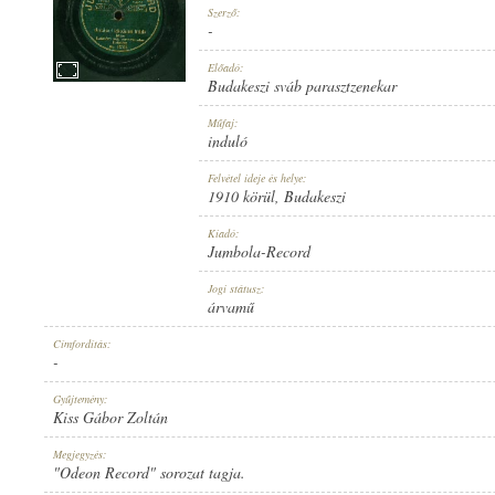
Szerző:
-
Előadó:
Budakeszi sváb parasztzenekar
1910 KÖRÜL
Műfaj:
MEGJELENÉS IDEJE:
induló
Felvétel ideje és helye:
1910 körül
, Budakeszi
Kiadó:
Jumbola-Record
JUMBOLA-RECORD
Jogi státusz:
KIADÓ:
árvamű
Címfordítás:
-
Gyűjtemény:
Kiss Gábor Zoltán
NO. 15351.
Megjegyzés:
LEMEZSZÁM:
"Odeon Record" sorozat tagja.