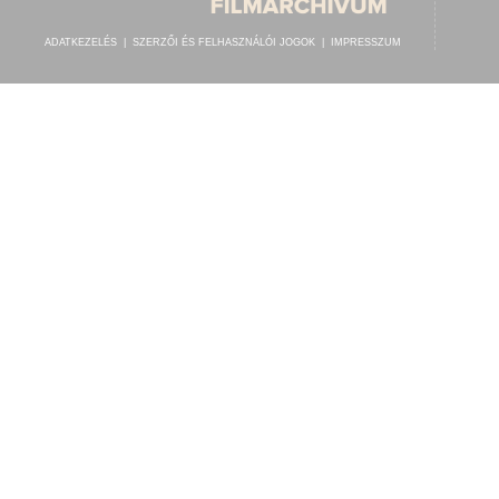
ADATKEZELÉS
|
SZERZŐI ÉS FELHASZNÁLÓI JOGOK
|
IMPRESSZUM