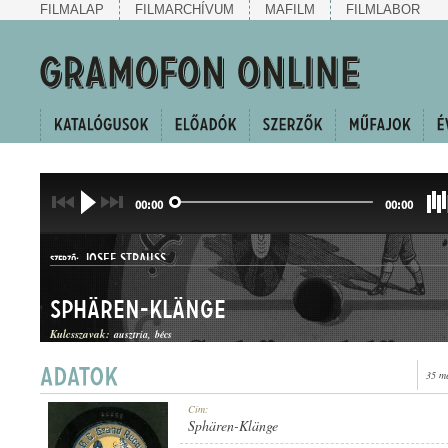
FILMALAP
FILMARCHÍVUM
MAFILM
FILMLABOR
00:00
00:00
JOSEF STRAUSS
SZERZŐ:
Sphären-Klänge
Kulcsszavak:
ausztria
bécs
35 m
KERINGŐ
Cím:
MŰFAJ:
Sphären-Klänge