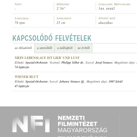
Nyelv:
Időtartam:
Lemezszám, Matricaszám:
-
2' 50"
544, 44482
Lemeztípus:
Lemezméret:
Felvételi mód:
78 rpm
25 cm
akusztikus
SPEZIAL-ORCHESTER
, VEZÉNYEL:
PHILIPP SILBER DR.
ELŐADÓ:
az előadótól
a szerzőtől
a műfajból
az évből
MEIN LEBENSLAUF IST LIEB' UND LUST
Előadó:
Spezial-Orchester
, Vezényel:
Philipp Silber dr.
; Szerző:
Josef Strauss
; Megjelenés ideje:
74 lejátszás
WIENER BLUT
Előadó:
Spezial-Orchester
; Szerző:
Johann Strauss ifj.
; Megjelenés ideje:
1907 körül
47 lejátszás