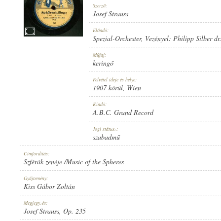
Szerző:
Josef Strauss
Előadó:
Spezial-Orchester
, Vezényel:
Philipp Silber dr
1907 KÖRÜL
Műfaj:
MEGJELENÉS IDEJE:
keringő
Felvétel ideje és helye:
1907 körül
, Wien
Kiadó:
A.B.C. Grand Record
A.B.C. GRAND RECORD
Jogi státusz:
KIADÓ:
szabadmű
Címfordítás:
Szférák zenéje /Music of the Spheres
Gyűjtemény:
Kiss Gábor Zoltán
544
Megjegyzés:
LEMEZSZÁM:
Josef Strauss, Op. 235