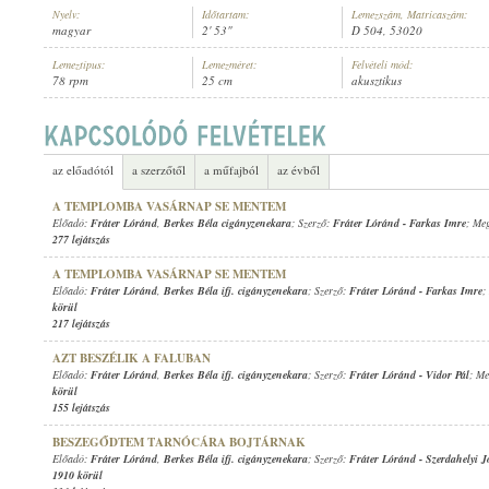
Nyelv:
Időtartam:
Lemezszám, Matricaszám:
magyar
2' 53"
D 504, 53020
Lemeztípus:
Lemezméret:
Felvételi mód:
78 rpm
25 cm
akusztikus
FRÁTER LÓRÁND
,
BERKES BÉLA IFJ. CIGÁNYZENEKARA
ELŐADÓ:
az előadótól
a szerzőtől
a műfajból
az évből
A TEMPLOMBA VASÁRNAP SE MENTEM
Előadó:
Fráter Lóránd
,
Berkes Béla cigányzenekara
; Szerző:
Fráter Lóránd
-
Farkas Imre
; Meg
277 lejátszás
A TEMPLOMBA VASÁRNAP SE MENTEM
Előadó:
Fráter Lóránd
,
Berkes Béla ifj. cigányzenekara
; Szerző:
Fráter Lóránd
-
Farkas Imre
;
körül
217 lejátszás
AZT BESZÉLIK A FALUBAN
Előadó:
Fráter Lóránd
,
Berkes Béla ifj. cigányzenekara
; Szerző:
Fráter Lóránd
-
Vidor Pál
; Me
körül
155 lejátszás
BESZEGŐDTEM TARNÓCÁRA BOJTÁRNAK
Előadó:
Fráter Lóránd
,
Berkes Béla ifj. cigányzenekara
; Szerző:
Fráter Lóránd
-
Szerdahelyi J
1910 körül