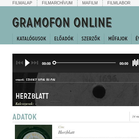
FILMALAP
FILMARCHÍVUM
MAFILM
FILMLABOR
00:00
00:00
FRANZ VON BLON
SZERZŐ:
Herzblatt
Kulcsszavak:
-
14 m
MAZURKA
Cím:
MŰFAJ:
Herzblatt