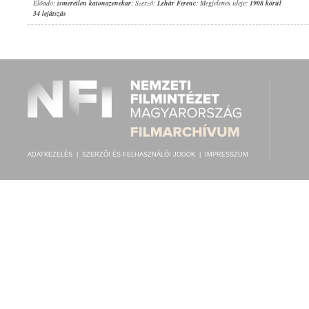
Előadó:
ismeretlen katonazenekar
; Szerző:
Lehár Ferenc
; Megjelenés ideje:
1908 körül
34 lejátszás
ADATKEZELÉS
|
SZERZŐI ÉS FELHASZNÁLÓI JOGOK
|
IMPRESSZUM