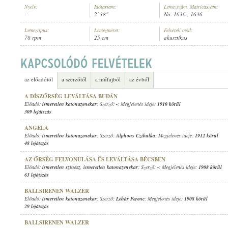
Nyelv:
Időtartam:
Lemezszám, Matricaszám:
-
2' 38"
No. 1636., 1636
Lemeztípus:
Lemezméret:
Felvételi mód:
78 rpm
25 cm
akusztikus
ISMERETLEN KATONAZENEKAR
ELŐADÓ:
az előadótól
a szerzőtől
a műfajból
az évből
A DÍSZŐRSÉG LEVÁLTÁSA BUDÁN
Előadó:
ismeretlen katonazenekar
; Szerző:
-
; Megjelenés ideje:
1910 körül
309 lejátszás
ANGELA
Előadó:
ismeretlen katonazenekar
; Szerző:
Alphons Czibulka
; Megjelenés ideje:
1912 körül
48 lejátszás
AZ ŐRSÉG FELVONULÁSA ÉS LEVÁLTÁSA BÉCSBEN
Előadó:
ismeretlen színész
,
ismeretlen katonazenekar
; Szerző:
-
; Megjelenés ideje:
1908 körül
63 lejátszás
BALLSIRENEN WALZER
Előadó:
ismeretlen katonazenekar
; Szerző:
Lehár Ferenc
; Megjelenés ideje:
1908 körül
29 lejátszás
BALLSIRENEN WALZER