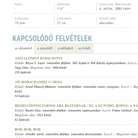
Nyelv:
Időtartam:
Lemezszám, Matricaszám:
-
3' 0"
A. 40294., XBO 1699
Lemeztípus:
Lemezméret:
Felvételi mód:
78 rpm
25 cm
akusztikus
ISMERETLEN FÉRFIKAR
,
DANNENBERG-ORCHESTER
, VEZÉNYEL:
DA
ELŐADÓ:
az előadótól
a szerzőtől
a műfajból
az évből
ASZTALOMON BADACSONYI
Előadó:
Rózsa S. Lajos
,
ismeretlen férfikar
,
Toll Árpád és Toll Károly cigányzenekara
; Szerző:
Nagy Géza
; Megjelenés ideje:
1908 körül
128 lejátszás
AW HORACHAMIM, G-MOLL
Előadó:
Israel Tkatsch főkántor
,
ismeretlen férfikar
,
ismeretlen zenész (zongora)
; Szerző:
-
; Meg
körül
54 lejátszás
BESZEGŐDTEM TARNÓCÁRA BOJTÁRNAK / ÉG A KUNYHÓ, ROPOG A N
Előadó:
Raskó Géza
,
ismeretlen férfikar
,
ismeretlen cigányzenekar
; Szerző:
Fráter Lóránd
-
Sze
Megjelenés ideje:
1911 körül
82 lejátszás
BOR, BOR, BOR
Előadó:
Göndör Aurél
,
ismeretlen férfikar
,
ismeretlen fúvószenekar
; Szerző:
-
; Megjelenés ideje