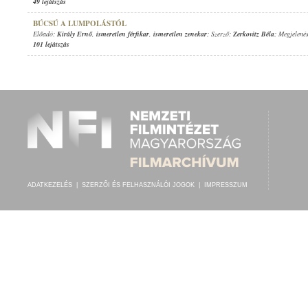
49 lejátszás
BÚCSÚ A LUMPOLÁSTÓL
Előadó:
Király Ernő
,
ismeretlen férfikar
,
ismeretlen zenekar
; Szerző:
Zerkovitz Béla
; Megjelené
101 lejátszás
ADATKEZELÉS
|
SZERZŐI ÉS FELHASZNÁLÓI JOGOK
|
IMPRESSZUM