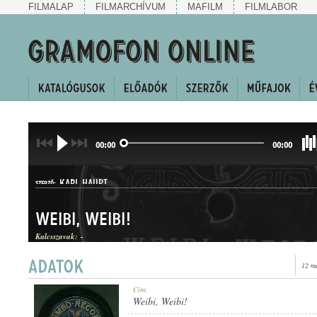
FILMALAP
FILMARCHÍVUM
MAFILM
FILMLABOR
00:00
00:00
KARL HAUPT
SZERZŐ:
Weibi, Weibi!
Kulcsszavak:
-
12 m
BÉCSI DAL
Cím:
MŰFAJ:
Weibi, Weibi!