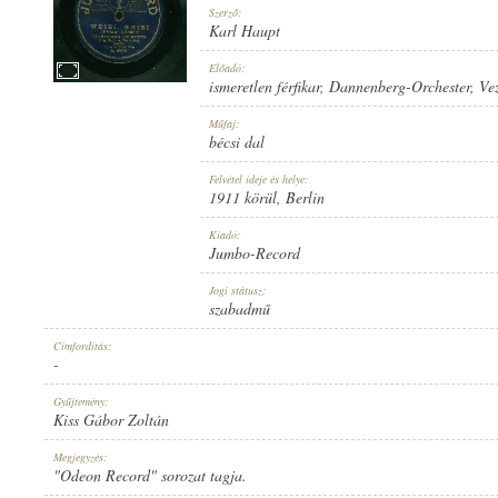
Szerző:
Karl Haupt
Előadó:
ismeretlen férfikar
,
Dannenberg-Orchester
, Ve
1911 KÖRÜL
Műfaj:
MEGJELENÉS IDEJE:
bécsi dal
Felvétel ideje és helye:
1911 körül
, Berlin
Kiadó:
Jumbo-Record
JUMBO-RECORD
Jogi státusz:
KIADÓ:
szabadmű
Címfordítás:
-
Gyűjtemény:
Kiss Gábor Zoltán
A. 40294.
Megjegyzés:
LEMEZSZÁM:
"Odeon Record" sorozat tagja.