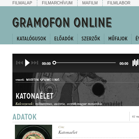
FILMALAP
FILMARCHÍVUM
MAFILM
FILMLABOR
00:00
00:00
MARTIN SCHMELING
SZERZŐ:
Katonaélet
Kulcsszavak:
militarizmus
ausztria
osztrák-magyar monarchia
61 m
INDULÓ
Cím:
MŰFAJ:
Katonaélet