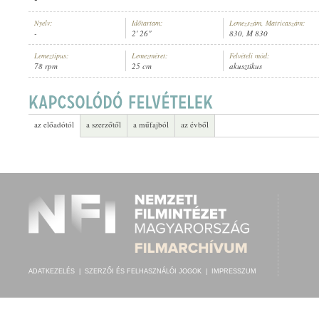
Nyelv:
Időtartam:
Lemezszám, Matricaszám:
-
2' 26"
830, M 830
Lemeztípus:
Lemezméret:
Felvételi mód:
78 rpm
25 cm
akusztikus
CS. ÉS KIR. "PROBSZT BÁRÓ" 51. GYALOGEZRED ZENEKARA
, VEZÉ
ELŐADÓ:
az előadótól
a szerzőtől
a műfajból
az évből
ADATKEZELÉS
|
SZERZŐI ÉS FELHASZNÁLÓI JOGOK
|
IMPRESSZUM