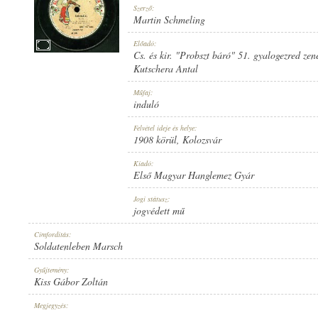
Szerző:
Martin Schmeling
Előadó:
Cs. és kir. "Probszt báró" 51. gyalogezred zen
Kutschera Antal
1908 KÖRÜL
MEGJELENÉS IDEJE:
Műfaj:
induló
Felvétel ideje és helye:
1908 körül
, Kolozsvár
Kiadó:
Első Magyar Hanglemez Gyár
ELSŐ MAGYAR HANGLEMEZ GYÁR
KIADÓ:
Jogi státusz:
jogvédett mű
Címfordítás:
Soldatenleben Marsch
Gyűjtemény:
Kiss Gábor Zoltán
830
LEMEZSZÁM:
Megjegyzés:
-