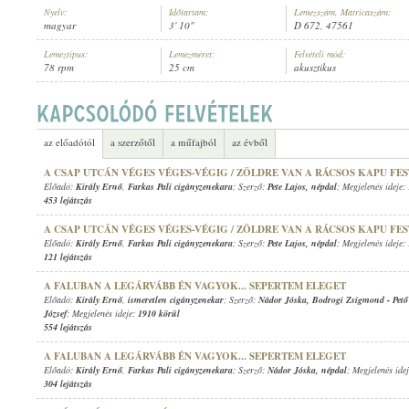
Nyelv:
Időtartam:
Lemezszám, Matricaszám:
magyar
3' 10"
D 672, 47561
Lemeztípus:
Lemezméret:
Felvételi mód:
78 rpm
25 cm
akusztikus
KIRÁLY ERNŐ
,
ISMERETLEN ZENÉSZ (ZONGORA)
ELŐADÓ:
az előadótól
a szerzőtől
a műfajból
az évből
A CSAP UTCÁN VÉGES VÉGES-VÉGIG / ZÖLDRE VAN A RÁCSOS KAPU FE
Előadó:
Király Ernő
,
Farkas Pali cigányzenekara
; Szerző:
Pete Lajos
,
népdal
; Megjelenés ideje:
453 lejátszás
A CSAP UTCÁN VÉGES VÉGES-VÉGIG / ZÖLDRE VAN A RÁCSOS KAPU FE
Előadó:
Király Ernő
,
Farkas Pali cigányzenekara
; Szerző:
Pete Lajos
,
népdal
; Megjelenés ideje:
121 lejátszás
A FALUBAN A LEGÁRVÁBB ÉN VAGYOK... SEPERTEM ELEGET
Előadó:
Király Ernő
,
ismeretlen cigányzenekar
; Szerző:
Nádor Jóska
,
Bodrogi Zsigmond
-
Pet
József
; Megjelenés ideje:
1910 körül
554 lejátszás
A FALUBAN A LEGÁRVÁBB ÉN VAGYOK... SEPERTEM ELEGET
Előadó:
Király Ernő
,
Farkas Pali cigányzenekara
; Szerző:
Nádor Jóska
,
népdal
; Megjelenés ide
304 lejátszás