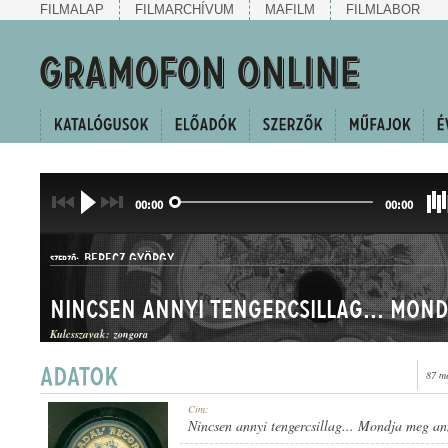
FILMALAP
FILMARCHÍVUM
MAFILM
FILMLABOR
00:00
00:00
BERECZ GYÖRGY
SZERZŐ:
Kulcsszavak:
zongora
87 m
HALLGATÓ ÉS CSÁRDÁS
Cím:
MŰFAJ:
Nincsen annyi tengercsillag... Mondja meg an