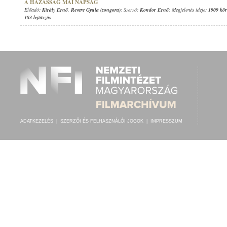
A HÁZASSÁG MAI NAPSÁG
Előadó:
Király Ernő
,
Revere Gyula (zongora)
; Szerző:
Kondor Ernő
; Megjelenés ideje:
1909 kör
183 lejátszás
ADATKEZELÉS
|
SZERZŐI ÉS FELHASZNÁLÓI JOGOK
|
IMPRESSZUM