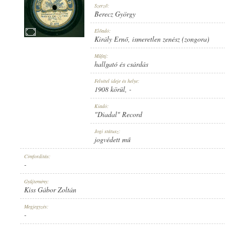
Szerző:
Berecz György
Előadó:
Király Ernő
,
ismeretlen zenész (zongora)
1908 KÖRÜL
Műfaj:
MEGJELENÉS IDEJE:
hallgató és csárdás
Felvétel ideje és helye:
1908 körül
, -
Kiadó:
"Diadal" Record
"DIADAL" RECORD
Jogi státusz:
KIADÓ:
jogvédett mű
Címfordítás:
-
Gyűjtemény:
Kiss Gábor Zoltán
D 672
Megjegyzés:
LEMEZSZÁM:
-