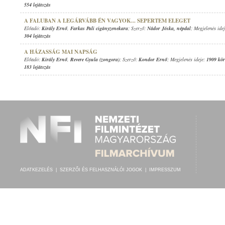
554 lejátszás
A FALUBAN A LEGÁRVÁBB ÉN VAGYOK... SEPERTEM ELEGET
Előadó:
Király Ernő
,
Farkas Pali cigányzenekara
; Szerző:
Nádor Jóska
,
népdal
; Megjelenés ide
304 lejátszás
A HÁZASSÁG MAI NAPSÁG
Előadó:
Király Ernő
,
Revere Gyula (zongora)
; Szerző:
Kondor Ernő
; Megjelenés ideje:
1909 kör
183 lejátszás
ADATKEZELÉS
|
SZERZŐI ÉS FELHASZNÁLÓI JOGOK
|
IMPRESSZUM