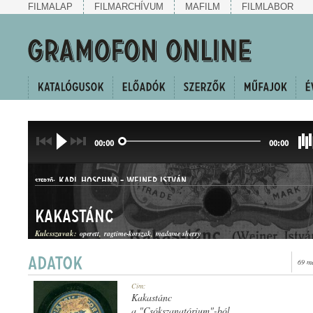
FILMALAP
FILMARCHÍVUM
MAFILM
FILMLABOR
00:00
00:00
KARL HOSCHNA
-
WEINER ISTVÁN
SZERZŐ:
Kakastánc
Kulcsszavak:
operett
ragtime-korszak
madame sherry
69 m
KUPLÉ
Cím:
MŰFAJ:
Kakastánc
a "Csókszanatórium"-ból