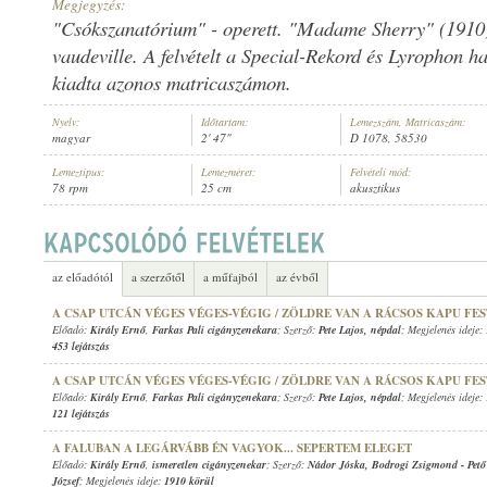
Megjegyzés:
"Csókszanatórium" - operett. "Madame Sherry" (1910)
vaudeville. A felvételt a Special-Rekord és Lyrophon h
kiadta azonos matricaszámon.
KIRÁLY ERNŐ
,
BERKES BÉLA IFJ. CIGÁNYZENEKARA
Nyelv:
Időtartam:
Lemezszám, Matricaszám:
ELŐADÓ:
magyar
2' 47"
D 1078, 58530
Lemeztípus:
Lemezméret:
Felvételi mód:
78 rpm
25 cm
akusztikus
az előadótól
a szerzőtől
a műfajból
az évből
A CSAP UTCÁN VÉGES VÉGES-VÉGIG / ZÖLDRE VAN A RÁCSOS KAPU FE
Előadó:
Király Ernő
,
Farkas Pali cigányzenekara
; Szerző:
Pete Lajos
,
népdal
; Megjelenés ideje:
453 lejátszás
A CSAP UTCÁN VÉGES VÉGES-VÉGIG / ZÖLDRE VAN A RÁCSOS KAPU FE
Előadó:
Király Ernő
,
Farkas Pali cigányzenekara
; Szerző:
Pete Lajos
,
népdal
; Megjelenés ideje:
121 lejátszás
A FALUBAN A LEGÁRVÁBB ÉN VAGYOK... SEPERTEM ELEGET
Előadó:
Király Ernő
,
ismeretlen cigányzenekar
; Szerző:
Nádor Jóska
,
Bodrogi Zsigmond
-
Pet
József
; Megjelenés ideje:
1910 körül