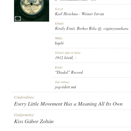
Szerző:
Karl Hoschna
-
Weiner István
Előadó:
Király Ernő
,
Berkes Béla ifj. cigányzenekara
1912 KÖRÜL
MEGJELENÉS IDEJE:
Műfaj:
kuplé
Felvétel ideje és helye:
1912 körül
, -
Kiadó:
"Diadal" Record
"DIADAL" RECORD
KIADÓ:
Jogi státusz:
jogvédett mű
Címfordítás:
Every Little Movement Has a Meaning All Its Own
Gyűjtemény:
Kiss Gábor Zoltán
D 1078
LEMEZSZÁM: