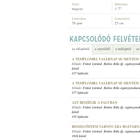
Nyelv:
Időtartam:
magyar
3' 7"
Lemeztípus:
Lemezméret:
78 rpm
25 cm
FRÁTER LÓRÁND
,
BERKES BÉLA 
ELŐADÓ:
az előadótól
a szerzőtől
a műfajból
az
A TEMPLOMBA VASÁRNAP SE MENTEM
Előadó:
Fráter Lóránd
,
Berkes Béla ifj. cigányzene
körül
217 lejátszás
A TEMPLOMBA VASÁRNAP SE MENTEM
Előadó:
Fráter Lóránd
,
Berkes Béla cigányzenekar
277 lejátszás
AZT BESZÉLIK A FALUBAN
Előadó:
Fráter Lóránd
,
Berkes Béla ifj. cigányzene
körül
155 lejátszás
BESZEGŐDTEM TARNÓCÁRA BOJTÁRN
Előadó:
Fráter Lóránd
,
Berkes Béla ifj. cigányzene
1910 körül