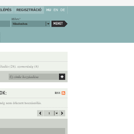
ELÉPÉS
REGISZTRÁCIÓ
HU
EN
DE
Miben?
Mindenben
előadás (28)
,
szomorúság (8)
RSS
még nem érkezett hozzászólás.
1