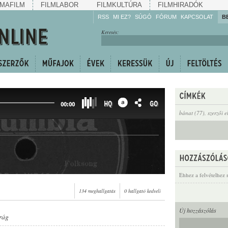
MAFILM
FILMLABOR
FILMKULTÚRA
FILMHIRADÓK
RSS
MI EZ?
SÚGÓ
FÓRUM
KAPCSOLAT
B
Hallgassa!
Keresés:
Gyarapítsa!
Kövesse!
Ossza meg!
HQ
GO
00:00
bánat (77)
,
szerzői 
Ehhez a felvételhez 
134 meghallgatás
0 hallgató kedveli
Új hozzászólás
rág