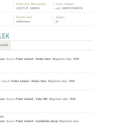
Lemezszám, Matricaszám:
Lemez oldalpár:
10235-F, 108954
col_108953/108954
Felvételi mód:
Állapot:
elektromos
jó
CIGÁNYZENEKARA
 évből
kara
; Szerző:
Fráter Lóránd
-
Farkas Imre
; Megjelenés ideje:
1910
a
; Szerző:
Fráter Lóránd
-
Farkas Imre
; Megjelenés ideje:
1910
kara
; Szerző:
Fráter Lóránd
-
Vidor Pál
; Megjelenés ideje:
1910
AK
kara
; Szerző:
Fráter Lóránd
-
Szerdahelyi József
; Megjelenés ideje: