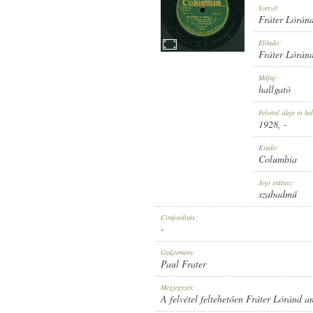
Szerző:
Fráter Lórán
Előadó:
Fráter Lórán
1928
Műfaj:
MEGJELENÉS IDEJE:
hallgató
Felvétel ideje és hel
1928
, -
Kiadó:
Columbia
COLUMBIA
Jogi státusz:
KIADÓ:
szabadmű
Címfordítás:
-
Gyűjtemény:
Paul Frater
10235-F
Megjegyzés:
LEMEZSZÁM:
A felvétel feltehetően Fráter Lóránd am