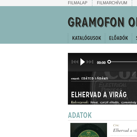
FILMALAP
FILMARCHÍVUM
00:00
FRÁTER LÓRÁND
SZERZŐ:
Elhervad a virág
Kulcsszavak:
bánat
szerzői előadás
szomorúság
HALLGATÓ
Cím:
MŰFAJ:
Elhervad a vi