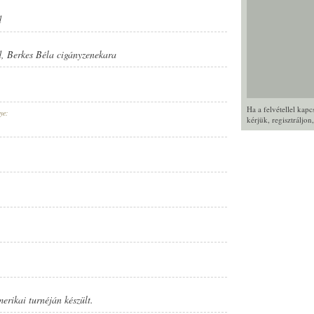
d
d
,
Berkes Béla cigányzenekara
Ha a felvétellel kap
ye:
kérjük,
regisztráljon
erikai turnéján készült.