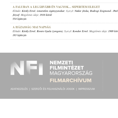
A FALUBAN A LEGÁRVÁBB ÉN VAGYOK... SEPERTEM ELEGET
Előadó:
Király Ernő
,
ismeretlen cigányzenekar
; Szerző:
Nádor Jóska
,
Bodrogi Zsigmond
-
Pet
József
; Megjelenés ideje:
1910 körül
554 lejátszás
A HÁZASSÁG MAI NAPSÁG
Előadó:
Király Ernő
,
Revere Gyula (zongora)
; Szerző:
Kondor Ernő
; Megjelenés ideje:
1909 kör
183 lejátszás
ADATKEZELÉS
|
SZERZŐI ÉS FELHASZNÁLÓI JOGOK
|
IMPRESSZUM