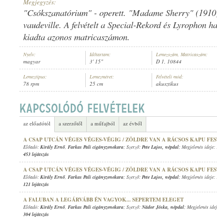
Megjegyzés:
"Csókszanatórium" - operett. "Madame Sherry" (1910)
vaudeville. A felvételt a Special-Rekord és Lyrophon h
kiadta azonos matricaszámon.
KIRÁLY ERNŐ
,
SOLTI HERMIN
,
ISMERETLEN ZENEKAR
Nyelv:
Időtartam:
Lemezszám, Matricaszám:
ELŐADÓ:
magyar
3' 15"
D 1, 10844
Lemeztípus:
Lemezméret:
Felvételi mód:
78 rpm
25 cm
akusztikus
az előadótól
a szerzőtől
a műfajból
az évből
A CSAP UTCÁN VÉGES VÉGES-VÉGIG / ZÖLDRE VAN A RÁCSOS KAPU FE
Előadó:
Király Ernő
,
Farkas Pali cigányzenekara
; Szerző:
Pete Lajos
,
népdal
; Megjelenés ideje:
453 lejátszás
A CSAP UTCÁN VÉGES VÉGES-VÉGIG / ZÖLDRE VAN A RÁCSOS KAPU FE
Előadó:
Király Ernő
,
Farkas Pali cigányzenekara
; Szerző:
Pete Lajos
,
népdal
; Megjelenés ideje:
121 lejátszás
A FALUBAN A LEGÁRVÁBB ÉN VAGYOK... SEPERTEM ELEGET
Előadó:
Király Ernő
,
Farkas Pali cigányzenekara
; Szerző:
Nádor Jóska
,
népdal
; Megjelenés ide
304 lejátszás