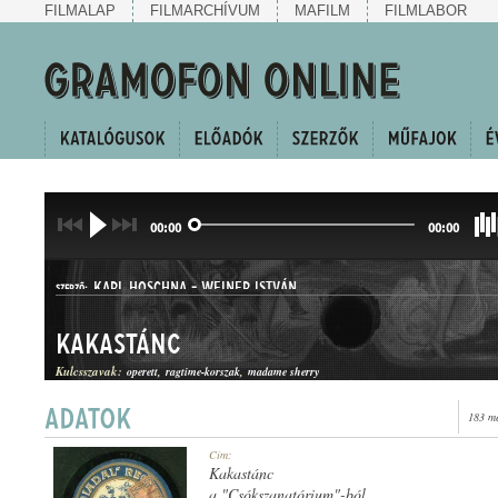
FILMALAP
FILMARCHÍVUM
MAFILM
FILMLABOR
00:00
00:00
KARL HOSCHNA
-
WEINER ISTVÁN
SZERZŐ:
Kakastánc
Kulcsszavak:
operett
ragtime-korszak
madame sherry
183 me
DUETT
Cím:
MŰFAJ:
Kakastánc
a "Csókszanatórium"-ból