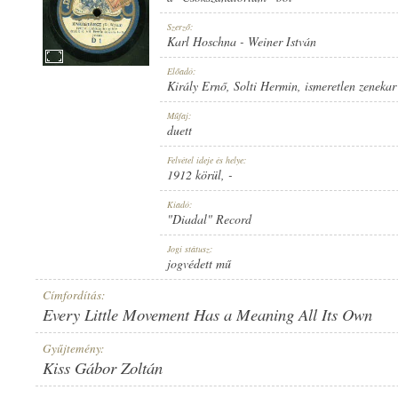
Szerző:
Karl Hoschna
-
Weiner István
Előadó:
Király Ernő
,
Solti Hermin
,
ismeretlen zenekar
1912 KÖRÜL
MEGJELENÉS IDEJE:
Műfaj:
duett
Felvétel ideje és helye:
1912 körül
, -
Kiadó:
"Diadal" Record
"DIADAL" RECORD
KIADÓ:
Jogi státusz:
jogvédett mű
Címfordítás:
Every Little Movement Has a Meaning All Its Own
Gyűjtemény:
Kiss Gábor Zoltán
D 1
LEMEZSZÁM: