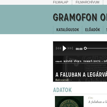
FILMALAP
FILMARCHÍVUM
00:00
NÁDOR JÓSKA
,
DANKÓ PISTA
-
PÓ
SZERZŐ:
Kulcsszavak:
-
HALLGATÓ
Cím:
MŰFAJ:
A faluban a l