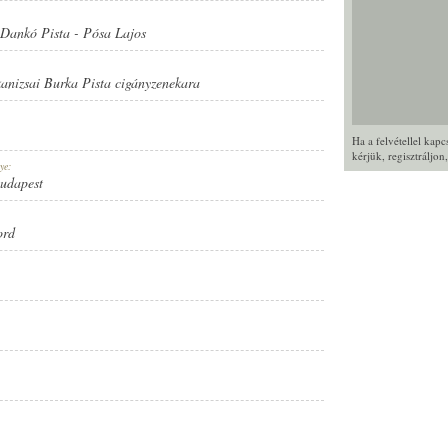
Dankó Pista
-
Pósa Lajos
kanizsai Burka Pista cigányzenekara
Ha a felvétellel kap
kérjük,
regisztráljon
ye:
Budapest
ord