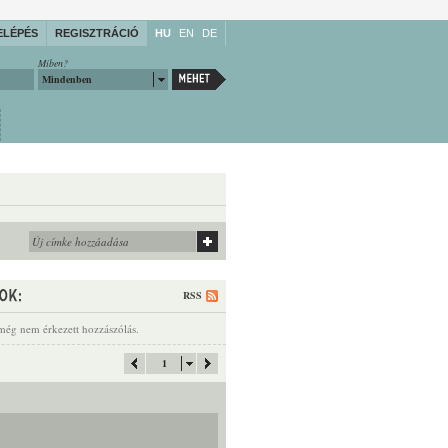
ELÉPÉS
REGISZTRÁCIÓ
HU
EN
DE
Miben?
Mindenben
RSS
még nem érkezett hozzászólás.
1