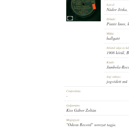
Szerző:
Nádor Jóska
,
Előadó:
Pintér Imre
,
1908 KÖRÜL
MEGJELENÉS IDEJE:
Műfaj:
hallgató
Felvétel ideje és hel
1908 körül
, 
Kiadó:
Jumbola-Rec
JUMBOLA-RECORD
KIADÓ:
Jogi státusz:
jogvédett mű
Címfordítás:
-
Gyűjtemény:
Kiss Gábor Zoltán
NO. 15119.
LEMEZSZÁM:
Megjegyzés:
"Odeon Record" sorozat tagja.