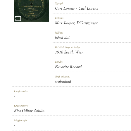
Szerző:
Carl Lorens
-
Carl Lorens
Előadó:
Max Jauner
,
D'Grinzinger
1910 KÖRÜL
Műfaj:
MEGJELENÉS IDEJE:
bécsi dal
Felvétel ideje és helye:
1910 körül
, Wien
Kiadó:
Favorite Record
FAVORITE RECORD
Jogi státusz:
KIADÓ:
szabadmű
Címfordítás:
-
Gyűjtemény:
Kiss Gábor Zoltán
1-29026
Megjegyzés:
LEMEZSZÁM:
-