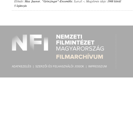
Előadó:
Max Jauner
,
"Grinzinger"-Ensemble
; Szerző:
-
; Megjelenés ideje:
1908 körül
5 lejátszás
ADATKEZELÉS
|
SZERZŐI ÉS FELHASZNÁLÓI JOGOK
|
IMPRESSZUM