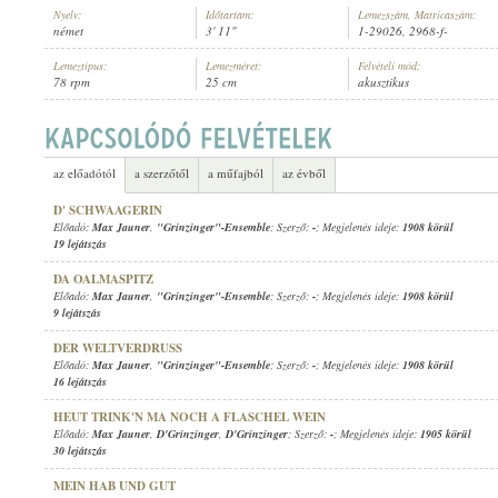
Nyelv:
Időtartam:
Lemezszám, Matricaszám:
német
3' 11"
1-29026, 2968-f-
Lemeztípus:
Lemezméret:
Felvételi mód:
78 rpm
25 cm
akusztikus
MAX JAUNER
,
D'GRINZINGER
ELŐADÓ:
az előadótól
a szerzőtől
a műfajból
az évből
D' SCHWAAGERIN
Előadó:
Max Jauner
,
"Grinzinger"-Ensemble
; Szerző:
-
; Megjelenés ideje:
1908 körül
19 lejátszás
DA OALMASPITZ
Előadó:
Max Jauner
,
"Grinzinger"-Ensemble
; Szerző:
-
; Megjelenés ideje:
1908 körül
9 lejátszás
DER WELTVERDRUSS
Előadó:
Max Jauner
,
"Grinzinger"-Ensemble
; Szerző:
-
; Megjelenés ideje:
1908 körül
16 lejátszás
HEUT TRINK'N MA NOCH A FLASCHEL WEIN
Előadó:
Max Jauner
,
D'Grinzinger
,
D'Grinzinger
; Szerző:
-
; Megjelenés ideje:
1905 körül
30 lejátszás
MEIN HAB UND GUT