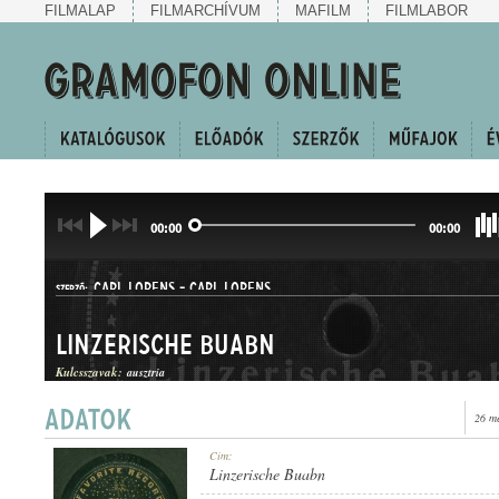
FILMALAP
FILMARCHÍVUM
MAFILM
FILMLABOR
00:00
00:00
CARL LORENS
-
CARL LORENS
SZERZŐ:
Linzerische Buabn
Kulcsszavak:
ausztria
26 m
BÉCSI DAL
Cím:
MŰFAJ:
Linzerische Buabn