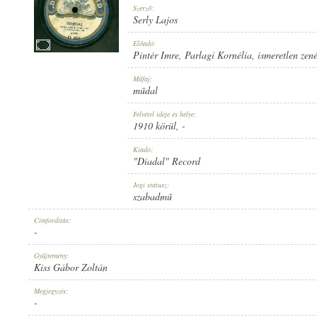
Szerző:
Serly Lajos
Előadó:
Pintér Imre
,
Parlagi Kornélia
,
ismeretlen zen
PINTÉR IMRE
,
PARLAGI KORNÉLIA
,
ISMERETLEN ZENÉSZ (ZONGORA
Műfaj:
ELŐADÓ:
műdal
Felvétel ideje és helye:
1910 körül
, -
Kiadó:
"Diadal" Record
SERLY LAJOS
Jogi státusz:
SZERZŐ:
szabadmű
Címfordítás:
-
Gyűjtemény:
Kiss Gábor Zoltán
MŰDAL
Megjegyzés:
MŰFAJ:
-