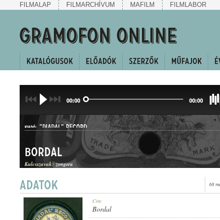
FILMALAP
FILMARCHÍVUM
MAFILM
FILMLABOR
00:00
00:00
"DIADAL" RECORD
KIADÓ:
Bordal
Kulcsszavak:
zongora
68 m
D 854
Cím:
LEMEZSZÁM:
Bordal