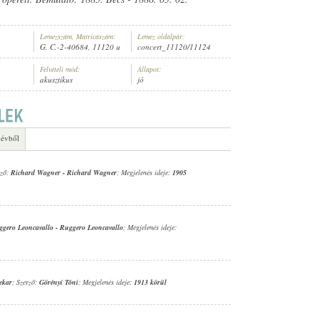
Lemezszám, Matricaszám:
Lemez oldalpár:
G. C.-2-40684, 11120 u
concert_11120/11124
Felvételi mód:
Állapot:
akusztikus
jó
LBERS (SZÁRNYKÜRT)
 évből
rző:
Richard Wagner
-
Richard Wagner
; Megjelenés ideje:
1905
ggero Leoncavallo
-
Ruggero Leoncavallo
; Megjelenés ideje:
ekar
; Szerző:
Görényi Tóni
; Megjelenés ideje:
1913 körül