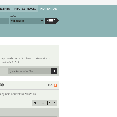
ELÉPÉS
REGISZTRÁCIÓ
HU
EN
DE
Miben?
Mindenben
r zigeunerbaron (14)
,
lemezcímke-mutáció
,
örökzöld (311)
RSS
még nem érkezett hozzászólás.
1