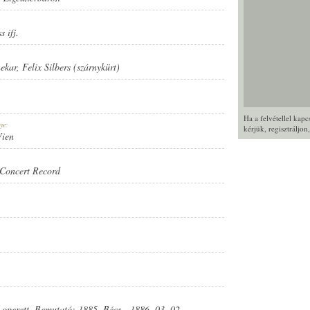
 ifj.
nekar
,
Felix Silbers (szárnykürt)
Ha a felvétellel kap
ye:
kérjük,
regisztráljon
Wien
Concert Record
operett. Bemutató: 1885. Bécs - 1886. 03. 02.