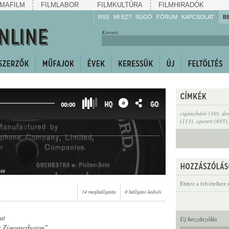
MAFILM
FILMLABOR
FILMKULTÚRA
FILMHIRADÓK
RSS
MI EZ?
SÚGÓ
FÓRUM
KAPCSOLAT
B
Hallgassa!
Keresés:
Gyarapítsa!
Kövesse!
Ossza meg!
HQ
GO
00:00
cigánybáró (10)
,
de
(113)
,
operett (695)
ció
Ehhez a felvételhez 
14 meghallgatás
0 hallgató kedveli
ut
Új hozzászólás
r Zigeunerbaron"