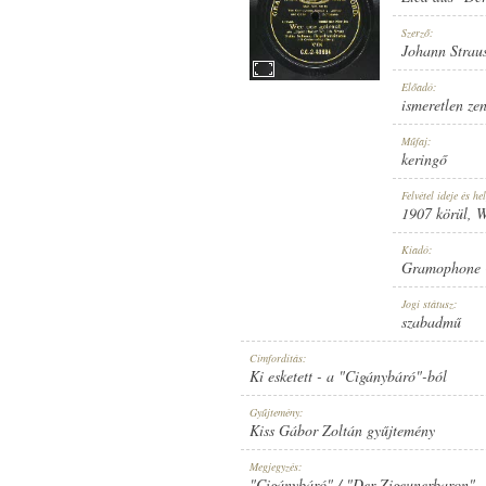
Szerző:
Johann Strauss
Előadó:
ismeretlen ze
1907 KÖRÜL
MEGJELENÉS IDEJE:
Műfaj:
keringő
Felvétel ideje és hel
1907 körül
, 
Kiadó:
Gramophone 
GRAMOPHONE CONCERT RECORD
KIADÓ:
Jogi státusz:
szabadmű
Címfordítás:
Ki esketett - a "Cigánybáró"-ból
Gyűjtemény:
Kiss Gábor Zoltán gyűjtemény
G. C.-2-40684
LEMEZSZÁM:
Megjegyzés:
"Cigánybáró" / "Der Zigeunerbaron" - 