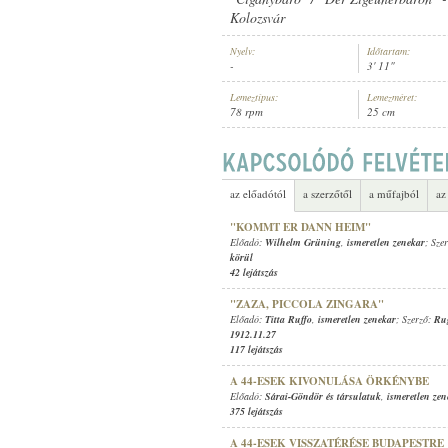
Kolozsvár
Nyelv:
Időtartam:
-
3' 11"
Lemeztípus:
Lemezméret:
78 rpm
25 cm
ISMERETLEN ZENEKAR
,
FELIX SI
ELŐADÓ:
az előadótól
a szerzőtől
a műfajból
az
"KOMMT ER DANN HEIM"
Előadó:
Wilhelm Grüning
,
ismeretlen zenekar
; Sze
körül
42 lejátszás
"ZAZA, PICCOLA ZINGARA"
Előadó:
Titta Ruffo
,
ismeretlen zenekar
; Szerző:
Ru
1912.11.27
117 lejátszás
A 44-ESEK KIVONULÁSA ÖRKÉNYBE
Előadó:
Sárai-Göndör és társulatuk
,
ismeretlen zen
375 lejátszás
A 44-ESEK VISSZATÉRÉSE BUDAPESTRE