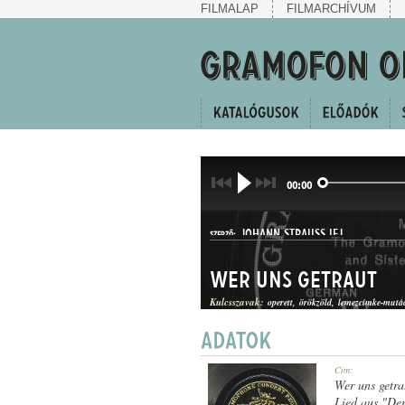
FILMALAP
FILMARCHÍVUM
00:00
JOHANN STRAUSS IFJ.
SZERZŐ:
Wer uns getraut
Kulcsszavak:
operett
örökzöld
lemezcímke-mutá
KERINGŐ
Cím:
MŰFAJ:
Wer uns getra
Lied aus "De