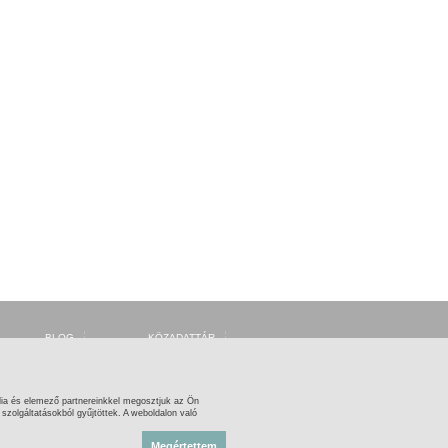
BLOG
KÖZADATTÁR
FÓRUM
MSZH
FACEBOOK
ARTISJUS
TWITTER
OSZMI
OSZK ZENEMŰTÁR
ia és elemező partnereinkkel megosztjuk az Ön
zolgáltatásokból gyűjtöttek. A weboldalon való
Megértettem