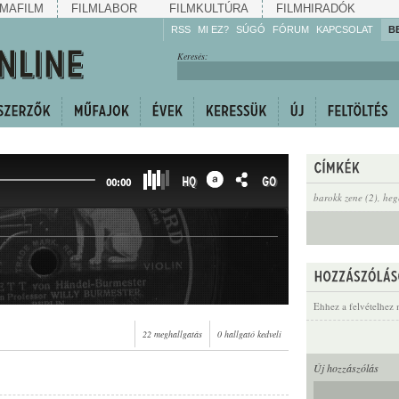
MAFILM
FILMLABOR
FILMKULTÚRA
FILMHIRADÓK
RSS
MI EZ?
SÚGÓ
FÓRUM
KAPCSOLAT
B
Hallgassa!
Keresés:
Gyarapítsa!
Kövesse!
Ossza meg!
HQ
GO
00:00
barokk zene (2)
,
heg
Ehhez a felvételhez 
22 meghallgatás
0 hallgató kedveli
Új hozzászólás