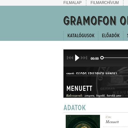
FILMALAP
FILMARCHÍVUM
00:00
GEORG FRIEDRICH HÄNDEL
SZERZŐ:
Menuett
Kulcsszavak:
zongora
hegedű
barokk zene
HEGEDŰSZÓLÓ
Cím:
MŰFAJ:
Menuett