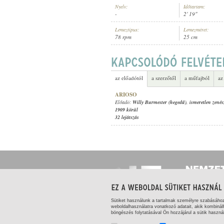
Nyelv:
Időtartam:
-
2' 19"
Lemeztípus:
Lemezméret:
78 rpm
25 cm
WILLY BURMESTER (HEGEDŰ)
,
IS
ELŐADÓ:
az előadótól
a szerzőtől
a műfajból
az
ARIOSO
Előadó:
Willy Burmester (hegedű)
,
ismeretlen zenés
1909 körül
32 lejátszás
Sütiket használunk a tartalmak személyre szabásáho
weboldalhasználatra vonatkozó adatait, akik kombinál
böngészés folytatásával Ön hozzájárul a sütik haszná
ADATKEZELÉS
|
SZERZŐI ÉS FELHASZNÁLÓI J