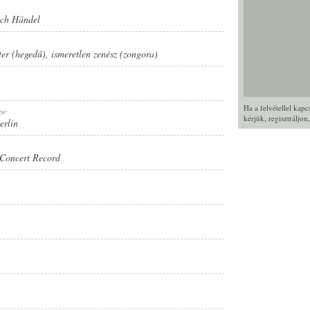
ich Händel
er (hegedű)
,
ismeretlen zenész (zongora)
Ha a felvétellel kap
ye:
kérjük,
regisztráljon
erlin
Concert Record