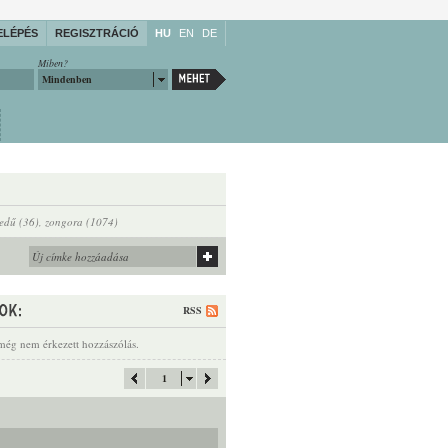
ELÉPÉS
REGISZTRÁCIÓ
HU
EN
DE
Miben?
Mindenben
edű (36)
,
zongora (1074)
RSS
még nem érkezett hozzászólás.
1