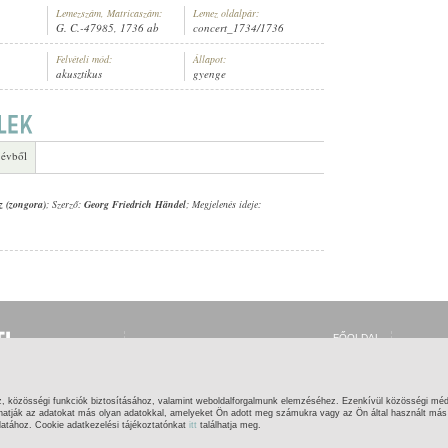
Lemezszám, Matricaszám:
Lemez oldalpár:
G. C.-47985, 1736 ab
concert_1734/1736
Felvételi mód:
Állapot:
akusztikus
gyenge
MERETLEN ZENÉSZ (ZONGORA)
 évből
z (zongora)
; Szerző:
Georg Friedrich Händel
; Megjelenés ideje:
FŐOLDAL
BELÉPÉS
REGISZTRÁCIÓ
MI EZ?
SÚGÓ
z, közösségi funkciók biztosításához, valamint weboldalforgalmunk elemzéséhez. Ezenkívül közösségi méd
KAPCSOLAT
hatják az adatokat más olyan adatokkal, amelyeket Ön adott meg számukra vagy az Ön által használt más s
latához. Cookie adatkezelési tájékoztatónkat
itt
találhatja meg.
OGOK
|
IMPRESSZUM