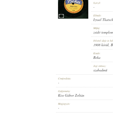
Szerző:
-
Előadó:
Izrael Tkatsc
1908 KÖRÜL
Műfaj:
MEGJELENÉS IDEJE:
zsidó templom
Felvétel ideje és hel
1908 körül
, 
Kiadó:
Beka
BEKA
Jogi státusz:
KIADÓ:
szabadmű
Címfordítás:
-
Gyűjtemény:
Kiss Gábor Zoltán
47487
Megjegyzés:
LEMEZSZÁM:
-