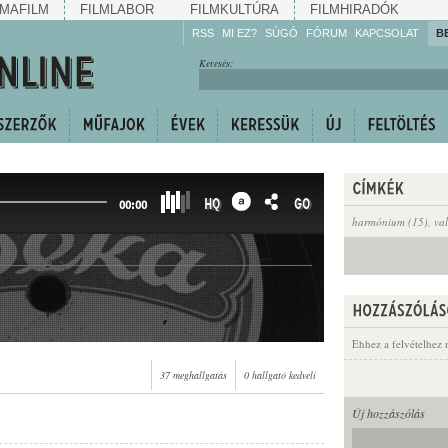
MAFILM
FILMLABOR
FILMKULTÚRA
FILMHIRADÓK
RSS
MI EZ?
SÚGÓ
FÓRUM
KAPCSOLAT
B
Hallgassa!
Keresés:
Gyarapítsa!
Kövesse!
Ossza meg!
HQ
GO
00:00
harmónium (15)
,
val
Ehhez a felvételhez 
37 meghallgatás
0 hallgató kedveli
Új hozzászólás