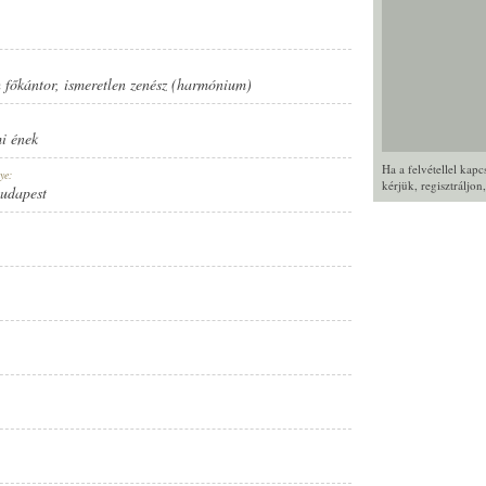
h főkántor
,
ismeretlen zenész (harmónium)
i ének
Ha a felvétellel kap
ye:
kérjük,
regisztráljon
Budapest