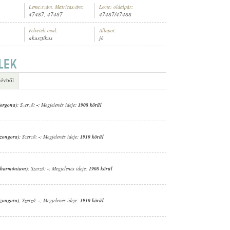
Lemezszám, Matricaszám:
Lemez oldalpár:
47487, 47487
47487/47488
Felvételi mód:
Állapot:
akusztikus
jó
ERETLEN ZENÉSZ (HARMÓNIUM)
 évből
(orgona)
; Szerző:
-
; Megjelenés ideje:
1908 körül
(zongora)
; Szerző:
-
; Megjelenés ideje:
1910 körül
 (harmónium)
; Szerző:
-
; Megjelenés ideje:
1908 körül
(zongora)
; Szerző:
-
; Megjelenés ideje:
1910 körül