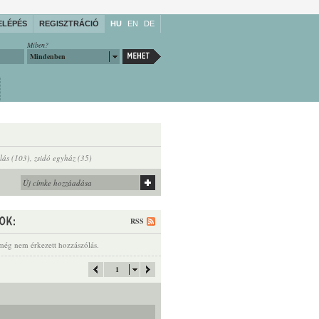
ELÉPÉS
REGISZTRÁCIÓ
HU
EN
DE
Miben?
Mindenben
lás (103)
,
zsidó egyház (35)
RSS
még nem érkezett hozzászólás.
1