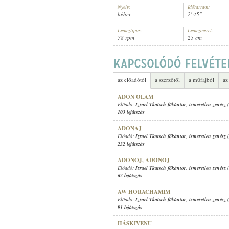
Nyelv:
Időtartam:
héber
2' 45"
Lemeztípus:
Lemezméret:
78 rpm
25 cm
IZRAEL TKATSCH FŐKÁNTOR
,
ISM
ELŐADÓ:
az előadótól
a szerzőtől
a műfajból
az
ADON OLAM
Előadó:
Izrael Tkatsch főkántor
,
ismeretlen zenész 
103 lejátszás
ADONAJ
Előadó:
Izrael Tkatsch főkántor
,
ismeretlen zenész 
232 lejátszás
ADONOJ, ADONOJ
Előadó:
Izrael Tkatsch főkántor
,
ismeretlen zenész
62 lejátszás
AW HORACHAMIM
Előadó:
Izrael Tkatsch főkántor
,
ismeretlen zenész 
91 lejátszás
HÁSKIVENU