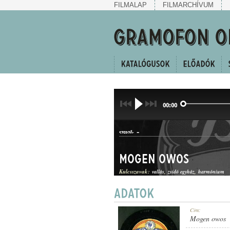
FILMALAP
FILMARCHÍVUM
00:00
-
SZERZŐ:
Mogen owos
Kulcsszavak:
vallás
zsidó egyház
harmónium
ZSIDÓ TEMPLOMI ÉNEK
Cím:
MŰFAJ:
Mogen owos