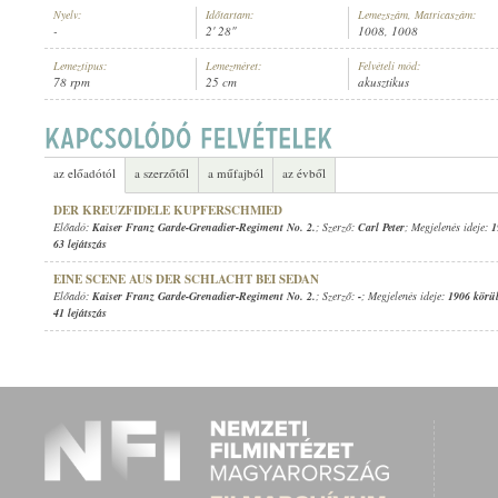
Nyelv:
Időtartam:
Lemezszám, Matricaszám:
-
2' 28"
1008, 1008
Lemeztípus:
Lemezméret:
Felvételi mód:
78 rpm
25 cm
akusztikus
KAISER FRANZ GARDE-GRENADIER-REGIMENT NO. 2.
ELŐADÓ:
az előadótól
a szerzőtől
a műfajból
az évből
DER KREUZFIDELE KUPFERSCHMIED
Előadó:
Kaiser Franz Garde-Grenadier-Regiment No. 2.
; Szerző:
Carl Peter
; Megjelenés ideje:
1
63 lejátszás
EINE SCENE AUS DER SCHLACHT BEI SEDAN
Előadó:
Kaiser Franz Garde-Grenadier-Regiment No. 2.
; Szerző:
-
; Megjelenés ideje:
1906 körü
41 lejátszás