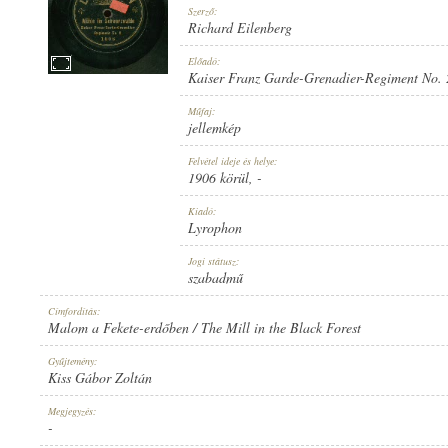
Szerző:
Richard Eilenberg
Előadó:
Kaiser Franz Garde-Grenadier-Regiment No. 
1906 KÖRÜL
Műfaj:
MEGJELENÉS IDEJE:
jellemkép
Felvétel ideje és helye:
1906 körül
, -
Kiadó:
Lyrophon
LYROPHON
Jogi státusz:
KIADÓ:
szabadmű
Címfordítás:
Malom a Fekete-erdőben / The Mill in the Black Forest
Gyűjtemény:
Kiss Gábor Zoltán
1008
Megjegyzés:
LEMEZSZÁM:
-