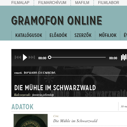
FILMALAP
FILMARCHÍVUM
MAFILM
FILMLABOR
00:00
00:00
RICHARD EILENBERG
SZERZŐ:
Die Mühle im Schwarzwald
Kulcsszavak:
fantázia-jellemkép
30 m
JELLEMKÉP
Cím:
MŰFAJ:
Die Mühle im Schwarzwald