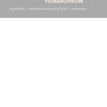
ADATKEZELÉS
|
SZERZŐI ÉS FELHASZNÁLÓI JOGOK
|
IMPRESSZUM