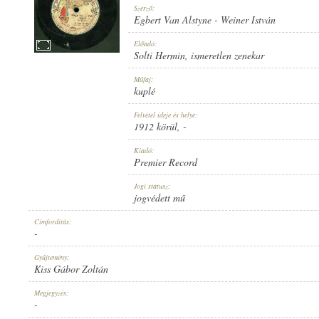
Szerző:
Egbert Van Alstyne
-
Weiner István
Előadó:
Solti Hermin
,
ismeretlen zenekar
1912 KÖRÜL
Műfaj:
MEGJELENÉS IDEJE:
kuplé
Felvétel ideje és helye:
1912 körül
, -
Kiadó:
Premier Record
PREMIER RECORD
Jogi státusz:
KIADÓ:
jogvédett mű
Címfordítás:
-
Gyűjtemény:
Kiss Gábor Zoltán
10730
Megjegyzés:
LEMEZSZÁM:
-