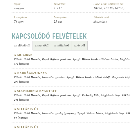
Nyelv:
Időtartam:
Lemezszám, Matricaszám:
magyar
2' 11"
10730, 10730 (10730)
Lemeztípus:
Lemezméret:
Felvételi mód:
78 rpm
25 cm
akusztikus
SOLTI HERMIN
,
ISMERETLEN ZENEKAR
ELŐADÓ:
az előadótól
a szerzőtől
a műfajból
az évből
A MOZIBAN
Előadó:
Solti Hermin
,
Royal Orfeum zenekara
; Szerző:
Weiner István
-
Weiner István
; Megjele
374 lejátszás
A NADRÁGSZOKNYA
Előadó:
Solti Hermin
,
ismeretlen zenekar
; Szerző:
Weiner István
-
Mérei Adolf
; Megjelenés idej
299 lejátszás
A SEMMERINGI KVARTETT
Előadó:
Solti Hermin
,
Royal Orfeum zenekara
; Szerző:
Zerkovitz Béla
; Megjelenés ideje:
1915 k
241 lejátszás
A STEFÁNIA ÚT
Előadó:
Solti Hermin
,
ismeretlen zenész (zongora)
; Szerző:
Weiner István
; Megjelenés ideje:
191
84 lejátszás
A STEFÁNIA ÚT