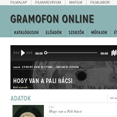
FILMALAP
FILMARCHÍVUM
MAFILM
FILMLABOR
00:00
00:00
EGBERT VAN ALSTYNE
-
WEINER ISTVÁN
SZERZŐ:
Hogy van a Pali bácsi
Kulcsszavak:
-
101 me
KUPLÉ
Cím:
MŰFAJ:
Hogy van a Pali bácsi