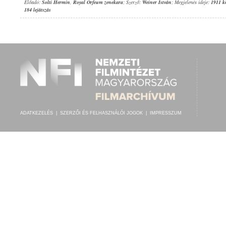
Előadó:
Solti Hermin
,
Royal Orfeum zenekara
; Szerző:
Weiner István
; Megjelenés ideje:
1911 k
184 lejátszás
ADATKEZELÉS
|
SZERZŐI ÉS FELHASZNÁLÓI JOGOK
|
IMPRESSZUM