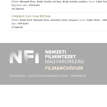
Előadó:
Harmath Ilona
,
Király Színház női kara
,
Király Színház zenekara
; Szerző:
Lehár Fer
Megjelenés ideje:
1910 körül
142 lejátszás
CSÓKBAN VAN CSAK IFJÚSÁG
Előadó:
Király Ernő
,
Harmath Ilona
,
ismeretlen zenész (zongora)
; Szerző:
Lehár Ferenc
-
Gáb
ideje:
1910 körül
22 lejátszás
ADATKEZELÉS
|
SZERZŐI ÉS FELHASZNÁLÓI JOGOK
|
IMPRESSZUM