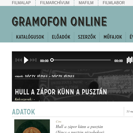
FILMALAP
FILMARCHÍVUM
MAFILM
FILMLABOR
00:00
00:00
DÓCZY JÓZSEF
-
DÓCZY JÓZSEF
SZERZŐ:
Hull a zápor künn a pusztán
Kulcsszavak:
-
53 m
HALLGATÓ
Cím:
MŰFAJ:
Hull a zápor künn a pusztán
(Nincs a pusztán rózsabokor)