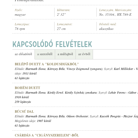
Nyelv:
Időtartam:
Lemezszám, Matricaszám:
magyar
2' 32"
No. 35304., HX 789-E
Lemeztípus:
Lemezméret:
Felvételi mód:
78 rpm
27 cm
akusztikus
HARMATH ILONA
,
FARKAS PALI CIGÁNYZENEKARA
ELŐADÓ:
az előadótól
a szerzőtől
a műfajból
az évből
BELÉPŐ DUETT A "KOLDUSDIÁKBÓL"
Előadó:
Harmath Ilona
,
Környey Béla
,
Vincze Zsigmond (zongora)
; Szerző:
Karl Millöcker
-
V
ideje:
1911 körül
61 lejátszás
BOHÉM DUETT
Előadó:
Harmath Ilona
,
Király Ernő
,
Király Színház zenekara
; Szerző:
Lehár Ferenc
-
Gábor 
1910 körül
259 lejátszás
BÚCSÚ DAL
Előadó:
Harmath Ilona
,
Környey Béla
,
Odeon Orchester
; Szerző:
Kacsóh Pongrác
-
Pásztor Ár
Megjelenés ideje:
1907 körül
61 lejátszás
CSÁRDÁS A "CIGÁNYSZERELEM"-BŐL