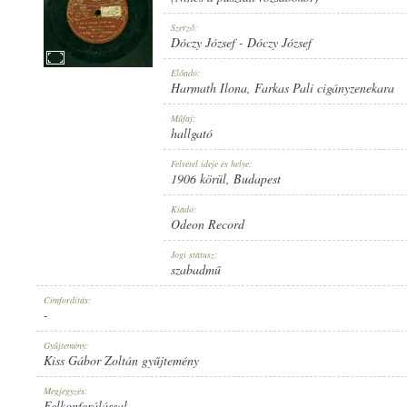
Szerző:
Dóczy József
-
Dóczy József
Előadó:
Harmath Ilona
,
Farkas Pali cigányzenekara
1906 KÖRÜL
MEGJELENÉS IDEJE:
Műfaj:
hallgató
Felvétel ideje és helye:
1906 körül
, Budapest
Kiadó:
Odeon Record
ODEON RECORD
KIADÓ:
Jogi státusz:
szabadmű
Címfordítás:
-
Gyűjtemény:
Kiss Gábor Zoltán gyűjtemény
NO. 35304.
LEMEZSZÁM:
Megjegyzés:
Felkonferálással.