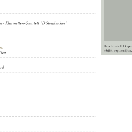
er Klarinetten-Quartett "D'Steinbacher"
Ha a felvétellel kap
ye:
kérjük,
regisztráljon
Wien
ord