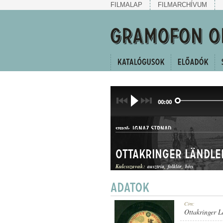
FILMALAP
FILMARCHÍVUM
00:00
IGNAZ STRNAD
SZERZŐ:
Ottakringer Ländle
Kulcsszavak:
ausztria
folklór
bécs
LÄNDLER
Cím:
MŰFAJ:
Ottakringer L