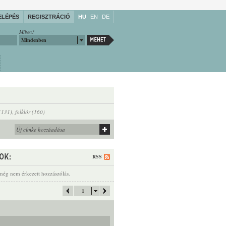
ELÉPÉS
REGISZTRÁCIÓ
HU
EN
DE
Miben?
Mindenben
(131)
,
folklór (160)
RSS
még nem érkezett hozzászólás.
1