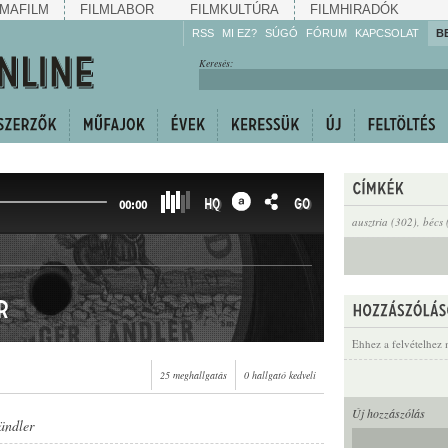
MAFILM
FILMLABOR
FILMKULTÚRA
FILMHIRADÓK
RSS
MI EZ?
SÚGÓ
FÓRUM
KAPCSOLAT
B
Hallgassa!
Keresés:
Gyarapítsa!
Kövesse!
Ossza meg!
HQ
GO
00:00
ausztria (302)
,
bécs 
r
Ehhez a felvételhez 
25 meghallgatás
0 hallgató kedveli
Új hozzászólás
ändler