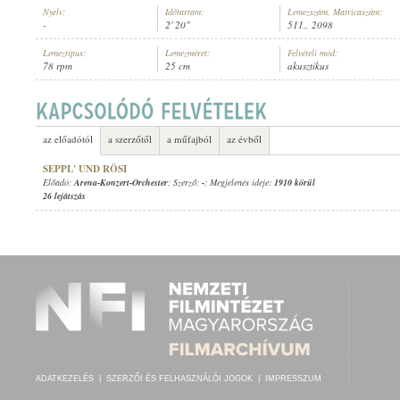
Nyelv:
Időtartam:
Lemezszám, Matricaszám:
-
2' 20"
511., 2098
Lemeztípus:
Lemezméret:
Felvételi mód:
78 rpm
25 cm
akusztikus
ARENA-KONZERT-ORCHESTER
ELŐADÓ:
az előadótól
a szerzőtől
a műfajból
az évből
SEPPL' UND RÖSI
Előadó:
Arena-Konzert-Orchester
; Szerző:
-
; Megjelenés ideje:
1910 körül
26 lejátszás
ADATKEZELÉS
|
SZERZŐI ÉS FELHASZNÁLÓI JOGOK
|
IMPRESSZUM