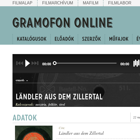
FILMALAP
FILMARCHÍVUM
MAFILM
FILMLABOR
00:00
00:00
-
SZERZŐ:
Ländler aus dem Zillertal
Kulcsszavak:
ausztria
folklór
tirol
22 m
LÄNDLER
Cím:
MŰFAJ:
Ländler aus dem Zillertal